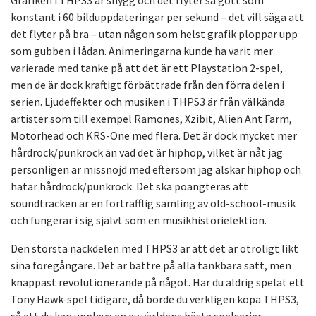
Grafiken i THPS3 är snygg och det flyter så gott som
konstant i 60 bilduppdateringar per sekund – det vill säga att
det flyter på bra – utan någon som helst grafik ploppar upp
som gubben i lådan. Animeringarna kunde ha varit mer
varierade med tanke på att det är ett Playstation 2-spel,
men de är dock kraftigt förbättrade från den förra delen i
serien. Ljudeffekter och musiken i THPS3 är från välkända
artister som till exempel Ramones, Xzibit, Alien Ant Farm,
Motorhead och KRS-One med flera. Det är dock mycket mer
hårdrock/punkrock än vad det är hiphop, vilket är nåt jag
personligen är missnöjd med eftersom jag älskar hiphop och
hatar hårdrock/punkrock. Det ska poängteras att
soundtracken är en förträfflig samling av old-school-musik
och fungerar i sig självt som en musikhistorielektion.
Den största nackdelen med THPS3 är att det är otroligt likt
sina föregångare. Det är bättre på alla tänkbara sätt, men
knappast revolutionerande på något. Har du aldrig spelat ett
Tony Hawk-spel tidigare, då borde du verkligen köpa THPS3,