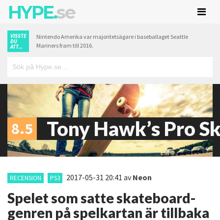
HYPE.
se
VISSTE
Nintendo Amerika var majoritetsägare i baseballaget Seattle
DU
Mariners fram till 2016.
ATT...
Tony Hawk’s Pro Sk
8.5
2017-05-31 20:41
av
Neon
RECENSION
PS3
Spelet som satte skateboard-
genren på spelkartan är tillbaka