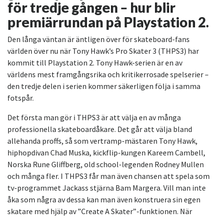
för tredje gången – hur blir
premiärrundan på Playstation 2.
Den långa väntan är äntligen över för skateboard-fans
världen över nu när Tony Hawk’s Pro Skater 3 (THPS3) har
kommit till Playstation 2. Tony Hawk-serien är en av
världens mest framgångsrika och kritikerrosade spelserier –
den tredje delen i serien kommer säkerligen följa i samma
fotspår.
Det första man gör i THPS3 är att välja en av många
professionella skateboardåkare. Det går att välja bland
allehanda proffs, så som vertramp-mästaren Tony Hawk,
hiphopdivan Chad Muska, kickflip-kungen Kareem Cambell,
Norska Rune Gliffberg, old school-legenden Rodney Mullen
och många fler. I THPS3 får man även chansen att spela som
tv-programmet Jackass stjärna Bam Margera. Vill man inte
åka som några av dessa kan man även konstruera sin egen
skatare med hjälp av ”Create A Skater”-funktionen. När