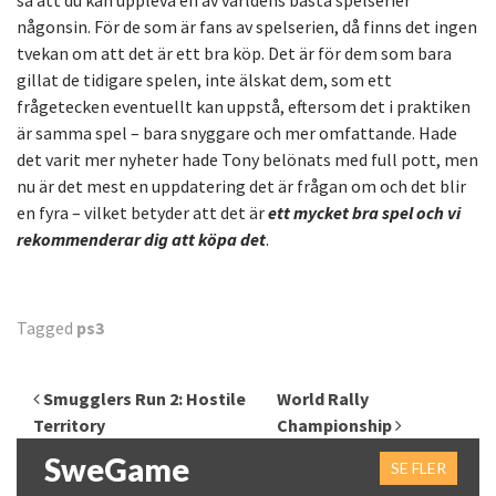
så att du kan uppleva en av världens bästa spelserier
någonsin. För de som är fans av spelserien, då finns det ingen
tvekan om att det är ett bra köp. Det är för dem som bara
gillat de tidigare spelen, inte älskat dem, som ett
frågetecken eventuellt kan uppstå, eftersom det i praktiken
är samma spel – bara snyggare och mer omfattande. Hade
det varit mer nyheter hade Tony belönats med full pott, men
nu är det mest en uppdatering det är frågan om och det blir
en fyra – vilket betyder att det är
ett mycket bra spel och vi
rekommenderar dig att köpa det
.
Tagged
ps3
Inläggsnavigering
Smugglers Run 2: Hostile
World Rally
Territory
Championship
SweGame
SE FLER