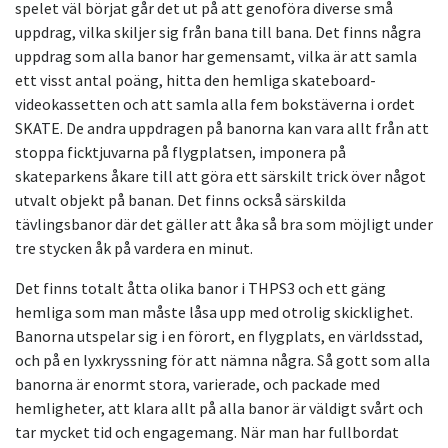
spelet väl börjat går det ut på att genoföra diverse små
uppdrag, vilka skiljer sig från bana till bana. Det finns några
uppdrag som alla banor har gemensamt, vilka är att samla
ett visst antal poäng, hitta den hemliga skateboard-
videokassetten och att samla alla fem bokstäverna i ordet
SKATE. De andra uppdragen på banorna kan vara allt från att
stoppa ficktjuvarna på flygplatsen, imponera på
skateparkens åkare till att göra ett särskilt trick över något
utvalt objekt på banan. Det finns också särskilda
tävlingsbanor där det gäller att åka så bra som möjligt under
tre stycken åk på vardera en minut.
Det finns totalt åtta olika banor i THPS3 och ett gäng
hemliga som man måste låsa upp med otrolig skicklighet.
Banorna utspelar sig i en förort, en flygplats, en världsstad,
och på en lyxkryssning för att nämna några. Så gott som alla
banorna är enormt stora, varierade, och packade med
hemligheter, att klara allt på alla banor är väldigt svårt och
tar mycket tid och engagemang. När man har fullbordat