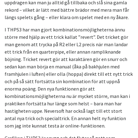
uppdragen kan man ju alltid gå tillbaka och slå sina gamla
rekord – vilket är lätt med bättre brädor med mera man får
längs spelets gång – eller klara om spelet med en ny åkare.
I THPS3 har man gjort kombinationsmöjligheterna ännu
större med hjälp av ett trick kallat ”revert”. Det tricket gör
man genom att trycka på R2 eller L2 precis när man landar
ett trick från en quarterpipe, eller annan rampliknande
böjning. Tricket revert gör att karaktären gör en snurr och
sedan kan man börja en manual (åka på bakhjulen med
framhjulen i luften) eller olla (hoppa) direkt till ett nytt trick
och på så sätt fortsätta sin kombination för att uppnå
enorma poäng. Den nya funktionen gör att
kombinationsmöjligheterna nu är mycket större, man kan i
praktiken fortsätta hur länge som helst – bara man har
hastigheten uppe. Neversoft har också lagt till ett stort
antal nya trick och specialtrick. En annan helt ny funktion
som jag inte kunnat testa är online-funktionen.