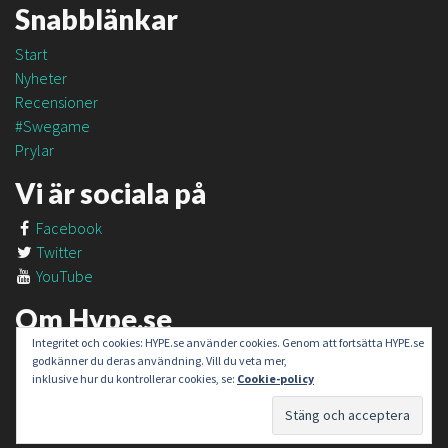
Snabblänkar
Start
Nyheter
Recensioner
#Swegame
Prylar
Vi är sociala på
Facebook
Twitter
YouTube
Om Hype.se
Integritet och cookies: HYPE.se använder cookies. Genom att fortsätta HYPE.se
Om oss
godkänner du deras användning. Vill du veta mer,
Om #SweGame
inklusive hur du kontrollerar cookies, se:
Cookie-policy
Kontakt