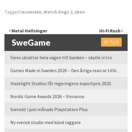
Tagged
recension
,
Watch Dogs 2
,
xbox
Inläggsnavigering
Metal Hellsinger
Hi-Fi Rush
SweGame
SE FLER
Fares skrattar hela vägen till banken – skulle vi tro
Games Made in Sweden 2026 – Den årliga rean är tillbaka
Hazelight Studios får regeringens exportpris 2025
Nordic Game Awards 2026 – Vinnarna
Svenskt i juni månads Playstation Plus
Ny svensk studio med känd raggare