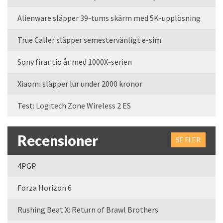
Alienware släpper 39-tums skärm med 5K-upplösning
True Caller släpper semestervänligt e-sim
Sony firar tio år med 1000X-serien
Xiaomi släpper lur under 2000 kronor
Test: Logitech Zone Wireless 2 ES
Recensioner
SE FLER
4PGP
Forza Horizon 6
Rushing Beat X: Return of Brawl Brothers