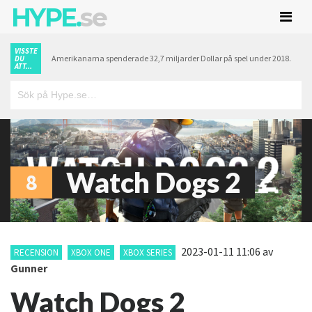
HYPE.
se
VISSTE
Amerikanarna spenderade 32,7 miljarder Dollar på spel under 2018.
DU
ATT...
Watch Dogs 2
8
2023-01-11 11:06
av
RECENSION
XBOX ONE
XBOX SERIES
Gunner
Watch Dogs 2