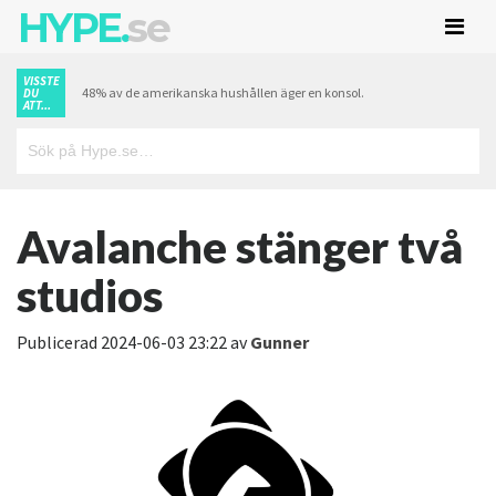
HYPE.
se
VISSTE
48% av de amerikanska hushållen äger en konsol.
DU
ATT...
Avalanche stänger två
studios
Publicerad
2024-06-03 23:22
av
Gunner