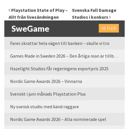
Inläggsnavigering
Playstation State of Play –
Svenska Fall Damage
Allt från livesändningen
Studios i konkurs
SweGame
SE FLER
Fares skrattar hela vägen till banken – skulle vi tro
Games Made in Sweden 2026 – Den årliga rean är tillbaka
Hazelight Studios får regeringens exportpris 2025
Nordic Game Awards 2026 – Vinnarna
Svenskt i juni månads Playstation Plus
Ny svensk studio med känd raggare
Nordic Game Awards 2026 – Alla nominerade spel