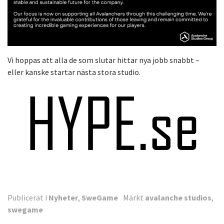
Vi hoppas att alla de som slutar hittar nya jobb snabbt –
eller kanske startar nästa stora studio.
Publicerat i
Nyheter
,
SweGame
Märkt
avalanche studios
,
swegame