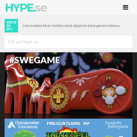
HYPE.
se
VISSTE
Commodore 64 är världens bäst säljande dator genom tiderna.
DU
ATT...
#SWEGAME