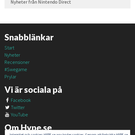
Nyheter från Nintendo Direct
Snabblänkar
Start
Nyheter
Recensioner
#Swegame
Prylar
Vi är sociala på
Facebook
Twitter
YouTube
Om Hype.se
Integritet och cookies: HYPE.se använder cookies. Genom att fortsätta HYPE.se