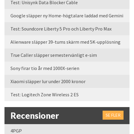
Test: Unisynk Data Blocker Cable
Google släpper ny Home-högtalare laddad med Gemini
Test: Soundcore Liberty 5 Pro och Liberty Pro Max
Alienware släpper 39-tums skärm med 5K-upplösning
True Caller släpper semestervänligt e-sim
Sony firar tio år med 1000X-serien
Xiaomi släpper lur under 2000 kronor
Test: Logitech Zone Wireless 2 ES
Recensioner
SE FLER
4PGP