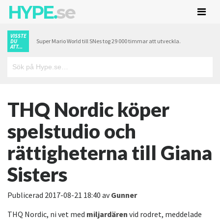
HYPE.
se
VISSTE
Super Mario World till SNes tog 29 000 timmar att utveckla.
DU
ATT...
THQ Nordic köper
spelstudio och
rättigheterna till Giana
Sisters
Publicerad
2017-08-21 18:40
av
Gunner
THQ Nordic, ni vet med
miljardären
vid rodret, meddelade