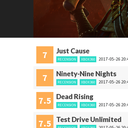
Just Cause
7
2017-05-26 20:
RECENSION
XBOX360
Ninety-Nine Nights
7
2017-05-26 20:
RECENSION
XBOX360
Dead Rising
7.5
2017-05-26 20:
RECENSION
XBOX360
Test Drive Unlimited
7.5
2017-05-26 20:
RECENSION
XBOX360