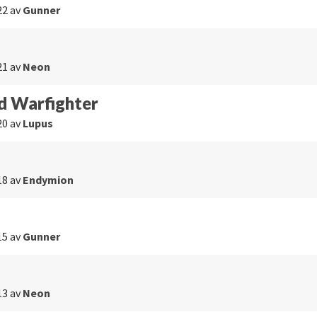
22
av
Gunner
21
av
Neon
d Warfighter
20
av
Lupus
18
av
Endymion
15
av
Gunner
13
av
Neon