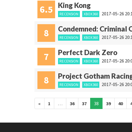
King Kong
6.5
2017-05-26 20:
RECENSION
XBOX360
Condemned: Criminal O
8
2017-05-26 20:
RECENSION
XBOX360
Perfect Dark Zero
7
2017-05-26 20:
RECENSION
XBOX360
Project Gotham Racin
8
2017-05-26 20:
RECENSION
XBOX360
Inläggsnavigering
«
1
…
36
37
38
39
40