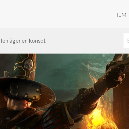
HEM
len äger en konsol.