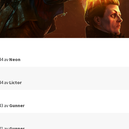
44
av
Neon
44
av
Lictor
43
av
Gunner
41
av
Gunner