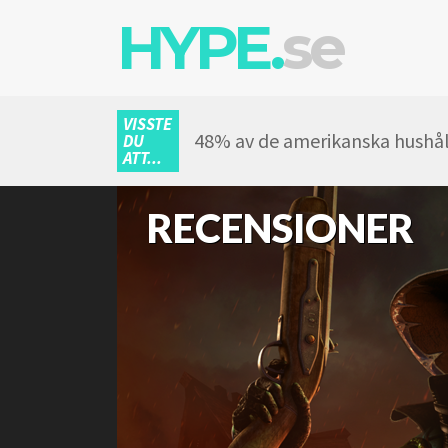
HYPE.
se
VISSTE
48% av de amerikanska hushål
DU
ATT...
RECENSIONER