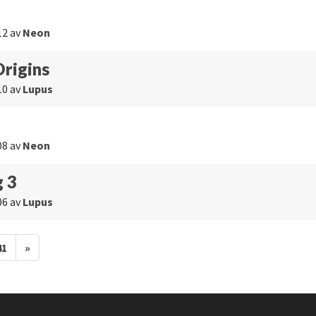
12
av
Neon
rigins
10
av
Lupus
08
av
Neon
g 3
06
av
Lupus
41
»