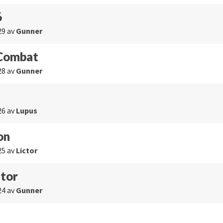
6
29
av
Gunner
 Combat
28
av
Gunner
26
av
Lupus
on
25
av
Lictor
ator
24
av
Gunner