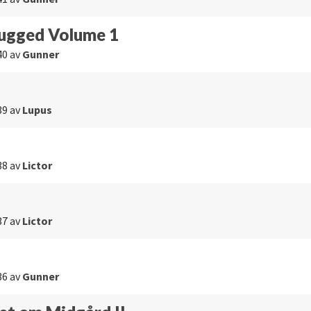
lugged Volume 1
40
av
Gunner
39
av
Lupus
38
av
Lictor
37
av
Lictor
36
av
Gunner