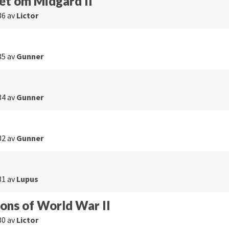
et om Midgård II
36
av
Lictor
35
av
Gunner
34
av
Gunner
32
av
Gunner
31
av
Lupus
ons of World War II
30
av
Lictor