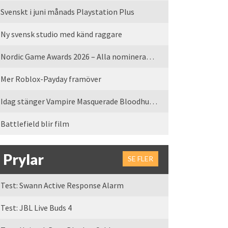
Svenskt i juni månads Playstation Plus
Ny svensk studio med känd raggare
Nordic Game Awards 2026 – Alla nominerade spel
Mer Roblox-Payday framöver
Idag stänger Vampire Masquerade Bloodhunt servrarna
Battlefield blir film
Prylar
SE FLER
Test: Swann Active Response Alarm
Test: JBL Live Buds 4