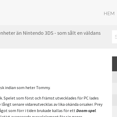
HEM
 enheter än Nintendo 3DS - som sålt en väldans
isk indian som heter Tommy.
k. Spelet som först och främst utvecklades för PC lades
långt senare vidareutvecklas av lika okända orsaker. Prey
ågot som förr i tiden brukade kallas för ett
Doom-spel
.
lativt avancerade pusselelement för sin genre.