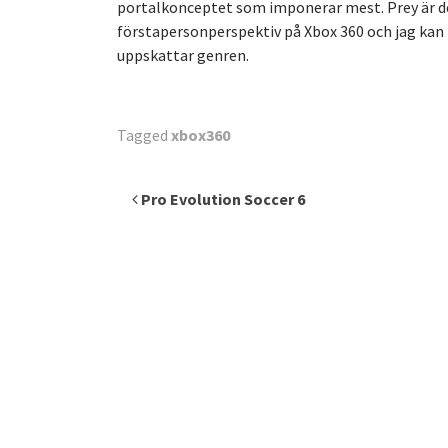
portalkonceptet som imponerar mest. Prey är det
förstapersonperspektiv på Xbox 360 och jag ka
uppskattar genren.
Tagged
xbox360
Inläggsnavigering
Pro Evolution Soccer 6