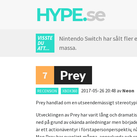
HYPE.
se
VISSTE
Nintendo Switch har sålt fler
DU
massa.
ATT...
Prey
7
2017-05-26 20:48
av
Neon
RECENSION
XBOX360
Prey handlad om en utseendemässigt stereotyp
Utvecklingen av Prey har varit lång och dramatis
ned på grund av okända anledningar men började 
är ett actionäventyr i förstapersonperspektiv, n
Men Prey har ovanligt många, annorlunda och re