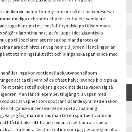
sk indian vid namn Tommy som bor på ett indianreservat
ammalmodiga och spirituella rötter för ett vanligare
ndade sugs han upp i ett hotfullt rymdskepp tillsammans
is så går någonting hastigt fel uppe i det gigantiska
nu upp till spelaren att rensa upp bland groteska
na nära och hitta en väg hem till jorden. Handlingen är
ad på ett stämningsfullt sätt och blir ganska spännande med
innehåller inga konventionella skjutvapen så som
ngen att ta till vara på de oftast halvt levande biologiska
ent praktiskt så skiljer sig dock inte dessa vapen sig så
elgenren. Man får till exempel tillgång till vapen med
 coolast är vapnet som spottar frätande syra med en skön
t kan bli ganska intensiva men en del av spänning
g. Varje gång man dör tas man till en spirituell värld där
 att få tillbaka sitt liv och sedan är det bara att spela
ock att förhindra den frustration som jag personligen ofta