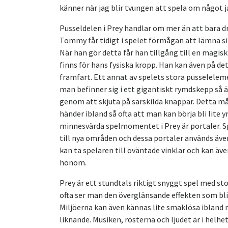
känner när jag blir tvungen att spela om något 
Pusseldelen i Prey handlar om mer än att bara dr
Tommy får tidigt i spelet förmågan att lämna sin 
När han gör detta får han tillgång till en magis
finns för hans fysiska kropp. Han kan även på de
framfart. Ett annat av spelets stora pusselelem
man befinner sig i ett gigantiskt rymdskepp så är
genom att skjuta på särskilda knappar. Detta må
händer ibland så ofta att man kan börja bli lite
minnesvärda spelmomentet i Prey är portaler. Sp
till nya områden och dessa portaler används även
kan ta spelaren till oväntade vinklar och kan ä
honom.
Prey är ett stundtals riktigt snyggt spel med sto
ofta ser man den överglänsande effekten som bliv
Miljöerna kan även kännas lite smaklösa ibland 
liknande. Musiken, rösterna och ljudet är i helh