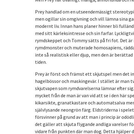
Prey handlad om en utseendemässigt stereotypi
men ogillar sin omgivning och vill lämna sina g
modernt liv. Innan hans planer hinner bli fullä
med sitt kärleksintresse och sin farfar. Lyckligtv
rymdskeppet och Tommy sätts på fri fot. Det är 
rymdmonster och muterade homosapiens, rädda si
inte så realistisk eller djup, men den är berätt
tiden.
Prey är först och främst ett skjutspel men det 
hagelbössor och maskingevär. I stället är man tvu
skjutvapen som rymdvarelserna lämnar efter sig. R
mycket från de man är van vid att se i den här sp
kikarsikte, granatkastare och automatsalva men
självlysande neongrön färg. Eldstriderna i spele
försvinner på grund av att man i princip är odödli
det gäller att skjuta flygande andliga varelser för
vidare från punkten där man dog. Detta hjälper d