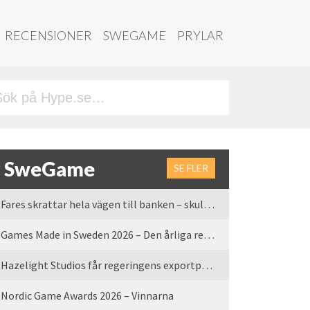
RECENSIONER
SWEGAME
PRYLAR
SweGame
SE FLER
Fares skrattar hela vägen till banken – skulle vi tro
Games Made in Sweden 2026 – Den årliga rean är tillbaka
Hazelight Studios får regeringens exportpris 2025
Nordic Game Awards 2026 – Vinnarna