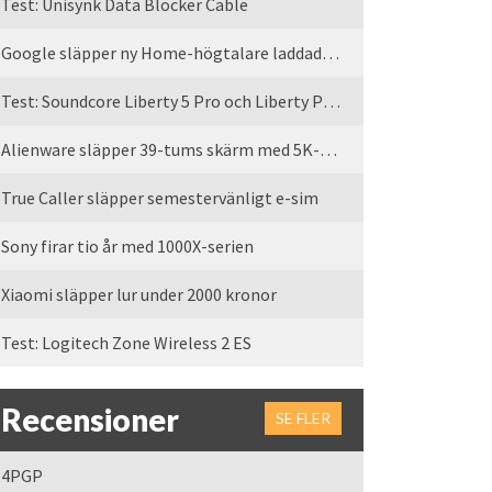
Test: Unisynk Data Blocker Cable
Google släpper ny Home-högtalare laddad med Gemini
Test: Soundcore Liberty 5 Pro och Liberty Pro Max
Alienware släpper 39-tums skärm med 5K-upplösning
True Caller släpper semestervänligt e-sim
Sony firar tio år med 1000X-serien
Xiaomi släpper lur under 2000 kronor
Test: Logitech Zone Wireless 2 ES
Recensioner
SE FLER
4PGP