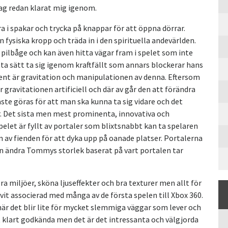
jag redan klarat mig igenom.
a i spakar och trycka på knappar för att öppna dörrar.
fysiska kropp och träda in i den spirituella andevärlden.
k pilbåge och kan även hitta vägar fram i spelet som inte
tta sätt ta sig igenom kraftfällt som annars blockerar hans
ent är gravitation och manipulationen av denna. Eftersom
 gravitationen artificiell och där av går den att förändra
ste göras för att man ska kunna ta sig vidare och det
 yr. Det sista men mest prominenta, innovativa och
elet är fyllt av portaler som blixtsnabbt kan ta spelaren
 av fienden för att dyka upp på oanade platser. Portalerna
ven ändra Tommys storlek baserat på vart portalen tar
ra miljöer, sköna ljuseffekter och bra texturer men allt för
it associerad med många av de första spelen till Xbox 360.
när det blir lite för mycket slemmiga väggar som lever och
et klart godkända men det är det intressanta och välgjorda