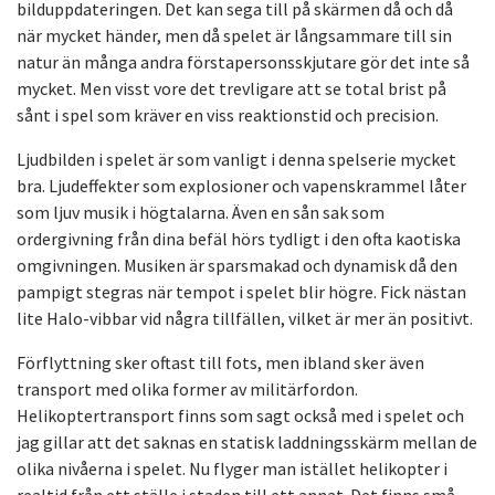
bilduppdateringen. Det kan sega till på skärmen då och då
när mycket händer, men då spelet är långsammare till sin
natur än många andra förstapersonsskjutare gör det inte så
mycket. Men visst vore det trevligare att se total brist på
sånt i spel som kräver en viss reaktionstid och precision.
Ljudbilden i spelet är som vanligt i denna spelserie mycket
bra. Ljudeffekter som explosioner och vapenskrammel låter
som ljuv musik i högtalarna. Även en sån sak som
ordergivning från dina befäl hörs tydligt i den ofta kaotiska
omgivningen. Musiken är sparsmakad och dynamisk då den
pampigt stegras när tempot i spelet blir högre. Fick nästan
lite Halo-vibbar vid några tillfällen, vilket är mer än positivt.
Förflyttning sker oftast till fots, men ibland sker även
transport med olika former av militärfordon.
Helikoptertransport finns som sagt också med i spelet och
jag gillar att det saknas en statisk laddningsskärm mellan de
olika nivåerna i spelet. Nu flyger man istället helikopter i