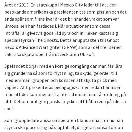
Året är 2013. En statskupp i Mexico City leder till att den
besökande amerikanska presidenten tas som gisslan och det
enda spår som finns kvar är det brinnande vraket som var
limousinen han färdades i. När situationer som dessa
inträffar är givetvis goda råd dyra och in i leken kastar sig
specialstyrkan The Ghosts. Detta är upptakten till Ghost
Recon: Advanced Warfighter (GRAW) som är del tre i serien
taktiska skjutarspel från utvecklaren Ubisoft.
Spelandet börjar med en kort genomgång där man får lära
sig grunderna så som förflyttning, ta skydd, ge order till
medlemmar i gruppen och konsten att skjuta prick med
vapnet. Allt presenteras pedagogiskt men redan här inser
man att det kommer att ta lite tid innan man får ordning på
allt. Det är nämligen ganska mycket att hålla reda på i detta
spel.
Som gruppledare ansvarar spelaren bland annat för hur sin
styrka ska placera sig på slagfältet, dirigerar pansarfordon