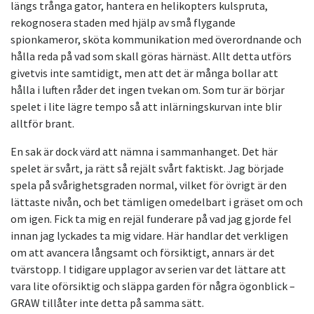
längs trånga gator, hantera en helikopters kulspruta,
rekognosera staden med hjälp av små flygande
spionkameror, sköta kommunikation med överordnande och
hålla reda på vad som skall göras härnäst. Allt detta utförs
givetvis inte samtidigt, men att det är många bollar att
hålla i luften råder det ingen tvekan om. Som tur är börjar
spelet i lite lägre tempo så att inlärningskurvan inte blir
alltför brant.
En sak är dock värd att nämna i sammanhanget. Det här
spelet är svårt, ja rätt så rejält svårt faktiskt. Jag började
spela på svårighetsgraden normal, vilket för övrigt är den
lättaste nivån, och bet tämligen omedelbart i gräset om och
om igen. Fick ta mig en rejäl funderare på vad jag gjorde fel
innan jag lyckades ta mig vidare. Här handlar det verkligen
om att avancera långsamt och försiktigt, annars är det
tvärstopp. I tidigare upplagor av serien var det lättare att
vara lite oförsiktig och släppa garden för några ögonblick –
GRAW tillåter inte detta på samma sätt.