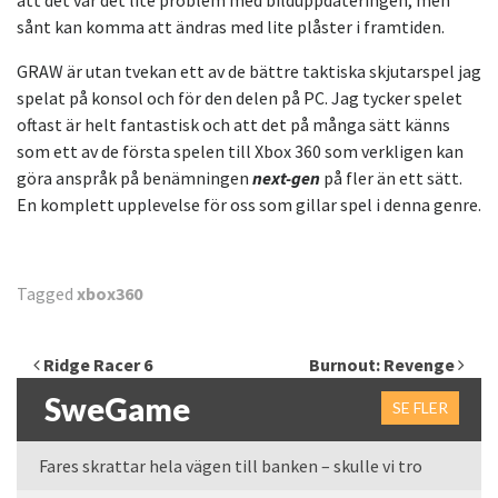
att det var det lite problem med bilduppdateringen, men
sånt kan komma att ändras med lite plåster i framtiden.
GRAW är utan tvekan ett av de bättre taktiska skjutarspel jag
spelat på konsol och för den delen på PC. Jag tycker spelet
oftast är helt fantastisk och att det på många sätt känns
som ett av de första spelen till Xbox 360 som verkligen kan
göra anspråk på benämningen
next-gen
på fler än ett sätt.
En komplett upplevelse för oss som gillar spel i denna genre.
Tagged
xbox360
Inläggsnavigering
Ridge Racer 6
Burnout: Revenge
SweGame
SE FLER
Fares skrattar hela vägen till banken – skulle vi tro