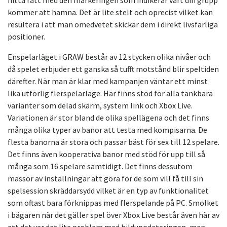
hitta rätt med den markeringen som indikerar vart din grupp
kommer att hamna. Det är lite stelt och oprecist vilket kan
resultera i att man omedvetet skickar dem i direkt livsfarliga
positioner.
Enspelarläget i GRAW består av 12 stycken olika nivåer och
då spelet erbjuder ett ganska så tufft motstånd blir speltiden
därefter. När man är klar med kampanjen väntar ett minst
lika utförlig flerspelarläge. Här finns stöd för alla tänkbara
varianter som delad skärm, system link och Xbox Live.
Variationen är stor bland de olika spellägena och det finns
många olika typer av banor att testa med kompisarna. De
flesta banorna är stora och passar bäst för sex till 12 spelare.
Det finns även kooperativa banor med stöd för upp till så
många som 16 spelare samtidigt. Det finns dessutom
massor av inställningar att göra för de som vill få till sin
spelsession skräddarsydd vilket är en typ av funktionalitet
som oftast bara förknippas med flerspelande på PC. Smolket
i bägaren när det gäller spel över Xbox Live består även här av