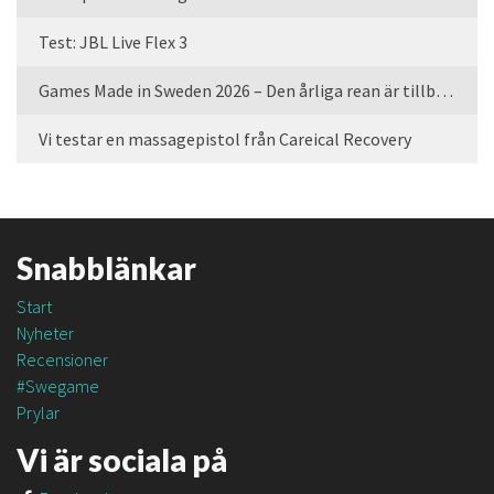
Test: JBL Live Flex 3
Games Made in Sweden 2026 – Den årliga rean är tillbaka
Vi testar en massagepistol från Careical Recovery
Snabblänkar
Start
Nyheter
Recensioner
#Swegame
Prylar
Vi är sociala på