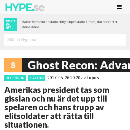
HYPE.
se
VISSTE
Marios förnamn är Mario enligt Super Mario-filmen, där han heter
DU
Mario Mario.
ATT...
Ghost Recon: Adva
8
2017-05-26 20:20
av
Lupus
RECENSION
XBOX360
Amerikas president tas som
gisslan och nu är det upp till
spelaren och hans trupp av
elitsoldater att rätta till
situationen.