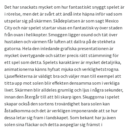
Det har snackats mycket om hur fantastiskt snyggt spelet är
i rörelse, men det är svårt att ändå inte häpna inför vad som
utspelar sig på skärmen. Skådeplatsen är som sagt Mexico
City och när spelet startar visas en fantastisk vy över staden
från ovan i helikopter. Smoggen ligger osund och tät över
hustaken och värmen får luften att dallra på de stekheta
gatorna. Hela den inledande grafiska presentationen är
mycket övertygande och sätter precis rätt stämmning för
ett spel som detta. Spelets karaktärer är mycket detaljrika,
animationerna känns hyfsat mjuka och verklighetstrogna.
Ljuseffekterna är väldigt bra och väljer man till exempel att
titta upp mot solen blir effekten densamma som i verkliga
livet. Skärmen blir alldeles grumlig och ljus i några sekunder,
innan den återgår till att bli skarp igen. Skuggorna i spelet
skapar också den sortens trovärdighet bara solen kan
åstadkomma och det är verkligen imponerande att se hur
dessa letar sig fram i landskapet. Som bekant har ju även
solen sina fläckar och detta avspeglar sig främst i