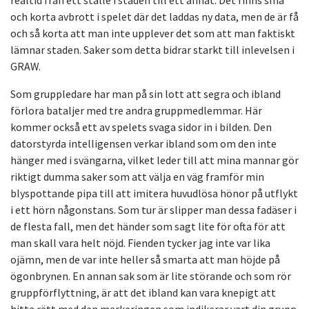
realtid från ett ställe i staden till ett annat. Det finns små
och korta avbrott i spelet där det laddas ny data, men de är få
och så korta att man inte upplever det som att man faktiskt
lämnar staden. Saker som detta bidrar starkt till inlevelsen i
GRAW.
Som gruppledare har man på sin lott att segra och ibland
förlora bataljer med tre andra gruppmedlemmar. Här
kommer också ett av spelets svaga sidor in i bilden. Den
datorstyrda intelligensen verkar ibland som om den inte
hänger med i svängarna, vilket leder till att mina mannar gör
riktigt dumma saker som att välja en väg framför min
blyspottande pipa till att imitera huvudlösa hönor på utflykt
i ett hörn någonstans. Som tur är slipper man dessa fadäser i
de flesta fall, men det händer som sagt lite för ofta för att
man skall vara helt nöjd. Fienden tycker jag inte var lika
ojämn, men de var inte heller så smarta att man höjde på
ögonbrynen. En annan sak som är lite störande och som rör
gruppförflyttning, är att det ibland kan vara knepigt att