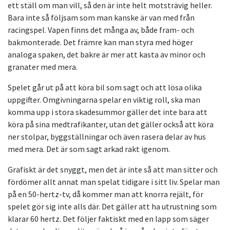
ett ställ om man vill, så den är inte helt motsträvig heller.
Bara inte så följsam som man kanske är van med från
racingspel. Vapen finns det många av, både fram- och
bakmonterade. Det främre kan man styra med höger
analoga spaken, det bakre är mer att kasta av minor och
granater med mera.
Spelet går ut på att köra bil som sagt och att lösa olika
uppgifter. Omgivningarna spelar en viktig roll, ska man
komma upp i stora skadesummor gäller det inte bara att
köra på sina medtrafikanter, utan det gäller också att köra
ner stolpar, byggställningar och även rasera delar av hus
med mera. Det är som sagt arkad rakt igenom.
Grafiskt är det snyggt, men det är inte så att man sitter och
fördömer allt annat man spelat tidigare i sitt liv. Spelar man
på en 50-hertz-tv, då kommer man att knorra rejält, för
spelet gör sig inte alls där. Det gäller att ha utrustning som
klarar 60 hertz. Det följer faktiskt med en lapp som säger