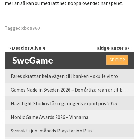
mer än så kan du med lätthet hoppa över det här spelet.
Tagged
xbox360
Inläggsnavigering
Dead or Alive 4
Ridge Racer 6
SweGame
SE FLER
Fares skrattar hela vägen till banken – skulle vi tro
Games Made in Sweden 2026 – Den årliga rean är tillbaka
Hazelight Studios får regeringens exportpris 2025
Nordic Game Awards 2026 – Vinnarna
Svenskt i juni månads Playstation Plus