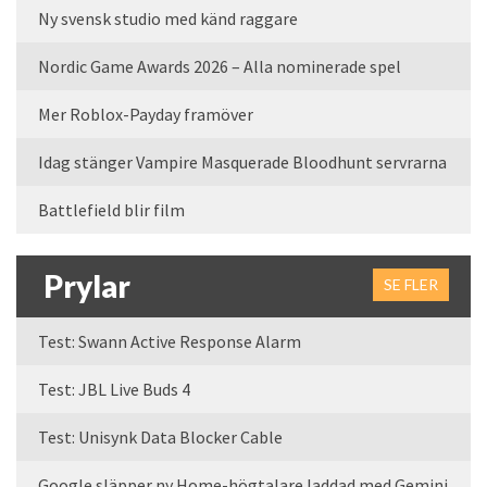
Ny svensk studio med känd raggare
Nordic Game Awards 2026 – Alla nominerade spel
Mer Roblox-Payday framöver
Idag stänger Vampire Masquerade Bloodhunt servrarna
Battlefield blir film
Prylar
SE FLER
Test: Swann Active Response Alarm
Test: JBL Live Buds 4
Test: Unisynk Data Blocker Cable
Google släpper ny Home-högtalare laddad med Gemini