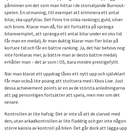
påminner om det som man hittar i de storsäljande Burnout-
spelen. En utmaning, till exempel att eliminera ett antal
bilar, ska uppfyllas. Det finns tre olika rankings; guld, silver
och brons. Klarar man då, för att fortsätta på spränga
bilarexemplet, att spränga ett antal bilar under en viss tid
får man en medalj. Är man duktig klarar man fler bilar på
kortare tid och får en bättre ranking. Ja, det här behövs nog
inte förklaras mer, ju bättre man är desto bättre medalj
erhåller man – det är som i OS, bara mindre prestigefyllt.
När man klarat ett uppdrag låses ett nytt upp och självklart
får man också lite poäng att stoltsera med i Xbox Live. Just
dessa achievement points är en av de största anledningarna
att jag personligen fortsätter att spela, men mer om det
senare.
Kontrollen är lite hafsig. Det är inte så att de slarvat med
den, utan arkadkontrollen är lite fladdrig och ger inte någon
större känsla av kontroll på bilen. Det går dock att lägga upp