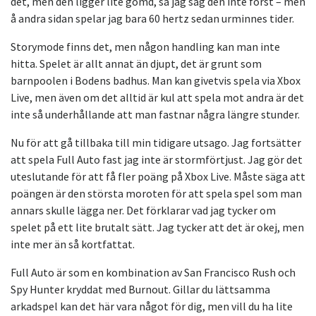
det, men den ligger lite gömd, så jag såg den inte först – men
å andra sidan spelar jag bara 60 hertz sedan urminnes tider.
Storymode finns det, men någon handling kan man inte
hitta. Spelet är allt annat än djupt, det är grunt som
barnpoolen i Bodens badhus. Man kan givetvis spela via Xbox
Live, men även om det alltid är kul att spela mot andra är det
inte så underhållande att man fastnar några längre stunder.
Nu för att gå tillbaka till min tidigare utsago. Jag fortsätter
att spela Full Auto fast jag inte är stormförtjust. Jag gör det
uteslutande för att få fler poäng på Xbox Live. Måste säga att
poängen är den största moroten för att spela spel som man
annars skulle lägga ner. Det förklarar vad jag tycker om
spelet på ett lite brutalt sätt. Jag tycker att det är okej, men
inte mer än så kortfattat.
Full Auto är som en kombination av San Francisco Rush och
Spy Hunter kryddat med Burnout. Gillar du lättsamma
arkadspel kan det här vara något för dig, men vill du ha lite