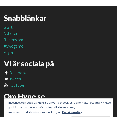
Snabblänkar
Start
Nyheter
Recensioner
#Swegame
Prylar
Vi är sociala på
Facebook
Twitter
YouTube
Om Hype.se
Integritet och cookies: HYPE.se använder cookies. Genom att fortsätta HYPE.se
Om oss
godkänner du deras användning. Vill du veta mer,
Om #SweGame
inklusive hur du kontrollerar cookies, se:
Cookie-policy