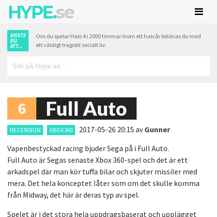
HYPE.
se
VISSTE
Om du spelar Halo 4 i 2000 timmar inom ett halvår belönas du med
DU
ett väldigt tragiskt socialt liv.
ATT...
Full Auto
6
2017-05-26 20:15
av
Gunner
RECENSION
XBOX360
Vapenbestyckad racing bjuder Sega på i Full Auto.
Full Auto är Segas senaste Xbox 360-spel och det är ett
arkadspel där man kör tuffa bilar och skjuter missiler med
mera. Det hela konceptet låter som om det skulle komma
från Midway, det här är deras typ av spel.
Spelet är i det stora hela uppdragsbaserat och upplägget