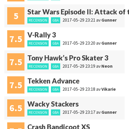
Star Wars Episode II: Attack of 
5
2017-05-29 23:21
av
Gunner
RECENSION
GBA
V-Rally 3
7.5
2017-05-29 23:20
av
Gunner
RECENSION
GBA
Tony Hawk’s Pro Skater 3
7.5
2017-05-29 23:19
av
Neon
RECENSION
GBA
Tekken Advance
7.5
2017-05-29 23:18
av
Vikarie
RECENSION
GBA
Wacky Stackers
6.5
2017-05-29 23:17
av
Gunner
RECENSION
GBA
Crash Bandicoot XS