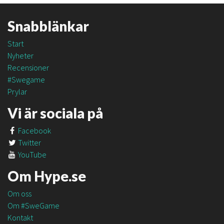
Snabblänkar
Start
Nyheter
Recensioner
#Swegame
Prylar
Vi är sociala på
Facebook
Twitter
YouTube
Om Hype.se
Om oss
Om #SweGame
Kontakt