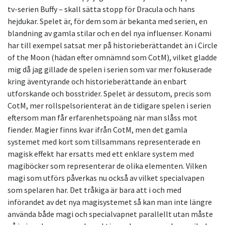
tv-serien Buffy – skall sätta stopp för Dracula och hans
hejdukar. Spelet är, för dem som är bekanta med serien, en
blandning av gamla stilar och en del nya influenser. Konami
har till exempel satsat mer på historieberättandet än i Circle
of the Moon (hädan efter omnämnd som CotM), vilket gladde
mig då jag gillade de spelen i serien som var mer fokuserade
kring äventyrande och historieberättande än enbart
utforskande och bosstrider. Spelet är dessutom, precis som
CotM, mer rollspelsorienterat än de tidigare spelen i serien
eftersom man får erfarenhetspoäng när man slåss mot
fiender. Magier finns kvar ifrån CotM, men det gamla
systemet med kort som tillsammans representerade en
magisk effekt har ersatts med ett enklare system med
magiböcker som representerar de olika elementen. Vilken
magi som utförs påverkas nu också av vilket specialvapen
som spelaren har. Det tråkiga är bara att i och med
införandet av det nya magisystemet så kan man inte längre
använda både magi och specialvapnet parallellt utan måste