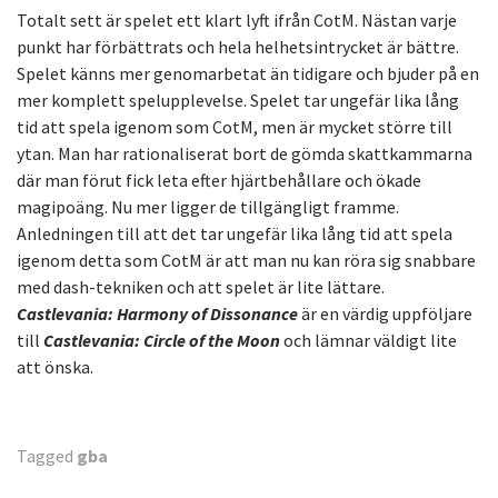
Totalt sett är spelet ett klart lyft ifrån CotM. Nästan varje
punkt har förbättrats och hela helhetsintrycket är bättre.
Spelet känns mer genomarbetat än tidigare och bjuder på en
mer komplett spelupplevelse. Spelet tar ungefär lika lång
tid att spela igenom som CotM, men är mycket större till
ytan. Man har rationaliserat bort de gömda skattkammarna
där man förut fick leta efter hjärtbehållare och ökade
magipoäng. Nu mer ligger de tillgängligt framme.
Anledningen till att det tar ungefär lika lång tid att spela
igenom detta som CotM är att man nu kan röra sig snabbare
med dash-tekniken och att spelet är lite lättare.
Castlevania: Harmony of Dissonance
är en värdig uppföljare
till
Castlevania: Circle of the Moon
och lämnar väldigt lite
att önska.
Tagged
gba