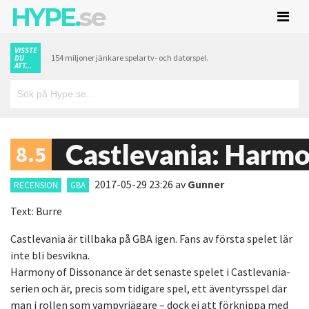
HYPE.
se
VISSTE
154 miljoner jänkare spelar tv- och datorspel.
DU
ATT...
Castlevania: Harmo
8.5
2017-05-29 23:26
av
Gunner
RECENSION
GBA
Text: Burre
Castlevania är tillbaka på GBA igen. Fans av första spelet lär
inte bli besvikna.
Harmony of Dissonance är det senaste spelet i Castlevania-
serien och är, precis som tidigare spel, ett äventyrsspel där
man i rollen som vampyrjägare – dock ej att förknippa med