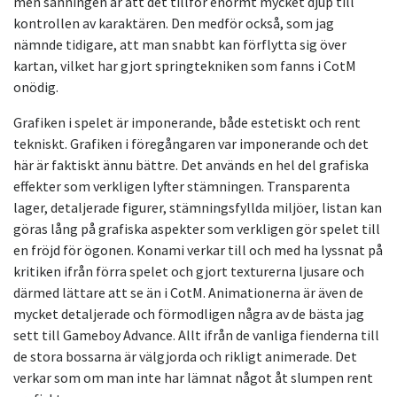
men sanningen är att det tillför enormt mycket djup till
kontrollen av karaktären. Den medför också, som jag
nämnde tidigare, att man snabbt kan förflytta sig över
kartan, vilket har gjort springtekniken som fanns i CotM
onödig.
Grafiken i spelet är imponerande, både estetiskt och rent
tekniskt. Grafiken i föregångaren var imponerande och det
här är faktiskt ännu bättre. Det används en hel del grafiska
effekter som verkligen lyfter stämningen. Transparenta
lager, detaljerade figurer, stämningsfyllda miljöer, listan kan
göras lång på grafiska aspekter som verkligen gör spelet till
en fröjd för ögonen. Konami verkar till och med ha lyssnat på
kritiken ifrån förra spelet och gjort texturerna ljusare och
därmed lättare att se än i CotM. Animationerna är även de
mycket detaljerade och förmodligen några av de bästa jag
sett till Gameboy Advance. Allt ifrån de vanliga fienderna till
de stora bossarna är välgjorda och rikligt animerade. Det
verkar som om man inte har lämnat något åt slumpen rent