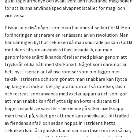
gå in i spelarmenyn och avaktivera den nuvarande magiboken
för att kunna använda specialvapnet istället för magi och
vice versa.
Piskan är också något som man har ändrat sedan CotM. Men
förändringen är snarare en renässans än en revolution. Man
har nämligen bytt ut tekniken då man snurrade piskan i CotM
mot den stil som användes i Castlevania IV, där man
genomförde snärtliknande rörelser med piskan genom att
trycka åt olika håll med styrkorset. Något som däremot är
helt nytt i serien är två nya rörelser som möjliggör mer
taktik i striderna och som gör att man snabbare kan flytta
sig längre sträckor. Det jag pratar om är två rörelser, dash
och retreat, som används med axelknapparna och som gör
att man snabbt kan förflytta sig en kortare distans till
höger respektive vänster – beroende på vilken axelknapp
man tryckt på, vilket gör att man kan undvika att bli träffad
av fiendens anfall och sedan hoppa in i stridens hetta.
Tekniken kan låta ganska banal när man läser om den så här,