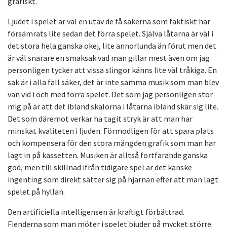
grafiskt.
Ljudet i spelet är väl en utav de få sakerna som faktiskt har
försämrats lite sedan det förra spelet. Själva låtarna är väl i
det stora hela ganska okej, lite annorlunda än förut men det
är väl snarare en smaksak vad man gillar mest även om jag
personligen tycker att vissa slingor känns lite väl tråkiga. En
sak är i alla fall säker, det är inte samma musik som man blev
van vid i och med förra spelet. Det som jag personligen stör
mig på är att det ibland skalorna i låtarna ibland skär sig lite.
Det som däremot verkar ha tagit stryk är att man har
minskat kvaliteten i ljuden. Förmodligen för att spara plats
och kompensera för den stora mängden grafik som man har
lagt in på kassetten. Musiken är alltså fortfarande ganska
god, men till skillnad ifrån tidigare spel är det kanske
ingenting som direkt sätter sig på hjärnan efter att man lagt
spelet på hyllan.
Den artificiella intelligensen är kraftigt förbättrad.
Fienderna som man möter i spelet bjuder på mycket större