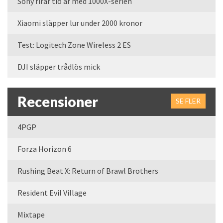
Sony firar tio år med 1000X-serien
Xiaomi släpper lur under 2000 kronor
Test: Logitech Zone Wireless 2 ES
DJI släpper trådlös mick
Recensioner
SE FLER
4PGP
Forza Horizon 6
Rushing Beat X: Return of Brawl Brothers
Resident Evil Village
Mixtape