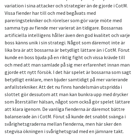
variation i sina attacker och strategier än de gjorde i CotM.
Vissa fiender har till och med begåvats med
pareringstekniker och rörelser som gör varje möte med
samma typ av fiende mer varierat än tidigare. Bossarnas
artificiella intelligens håller även den god kvalitet och varje
boss känns unik i sin strategi. Något som däremot inte är
lika bra är att bossarna är betydligt lättare än i CotM. Förut
kunde en boss bjuda på en riktig fight och vissa krävde till
och med att man samlade på sig mer erfarenhet innan man
gjorde ett nytt försök. I det här spelet är bossarna som sagt
betydligt enklare, men bjuder samtidigt på mer varierande
anfallstekniker. Att det nu finns handelsmän utspridda i
slottet gör dessutom att man kan bunkra upp med drycker
som återställer hälsan, något som också gör spelet lättare
att klara igenom. De vanliga fienderna är däremot bättre
balanserade än i CotM. Förut så kunde det snabbt svänga i
svårighetsgraderna mellan fienderna, men här sker den
stegvisa ökningen i svårighetsgrad med en jämnare takt.