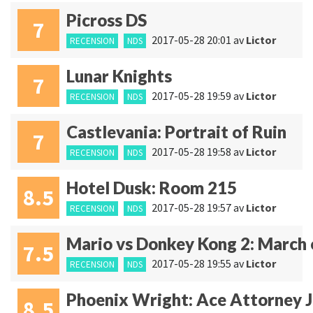
Picross DS
7
2017-05-28 20:01
av
Lictor
RECENSION
NDS
Lunar Knights
7
2017-05-28 19:59
av
Lictor
RECENSION
NDS
Castlevania: Portrait of Ruin
7
2017-05-28 19:58
av
Lictor
RECENSION
NDS
Hotel Dusk: Room 215
8.5
2017-05-28 19:57
av
Lictor
RECENSION
NDS
Mario vs Donkey Kong 2: March 
7.5
2017-05-28 19:55
av
Lictor
RECENSION
NDS
Phoenix Wright: Ace Attorney Ju
8.5