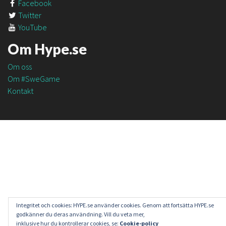
Facebook
Twitter
YouTube
Om Hype.se
Om oss
Om #SweGame
Kontakt
Integritet och cookies: HYPE.se använder cookies. Genom att fortsätta HYPE.se
godkänner du deras användning. Vill du veta mer,
inklusive hur du kontrollerar cookies, se:
Cookie-policy