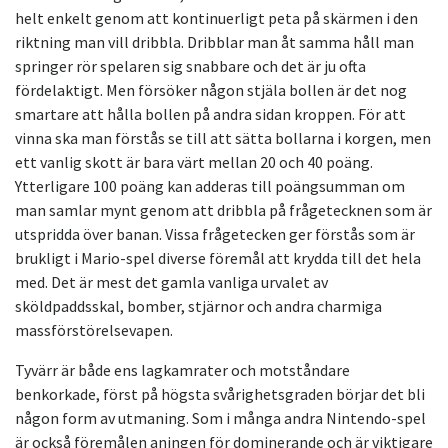
helt enkelt genom att kontinuerligt peta på skärmen i den
riktning man vill dribbla. Dribblar man åt samma håll man
springer rör spelaren sig snabbare och det är ju ofta
fördelaktigt. Men försöker någon stjäla bollen är det nog
smartare att hålla bollen på andra sidan kroppen. För att
vinna ska man förstås se till att sätta bollarna i korgen, men
ett vanlig skott är bara värt mellan 20 och 40 poäng.
Ytterligare 100 poäng kan adderas till poängsumman om
man samlar mynt genom att dribbla på frågetecknen som är
utspridda över banan. Vissa frågetecken ger förstås som är
brukligt i Mario-spel diverse föremål att krydda till det hela
med. Det är mest det gamla vanliga urvalet av
sköldpaddsskal, bomber, stjärnor och andra charmiga
massförstörelsevapen.
Tyvärr är både ens lagkamrater och motståndare
benkorkade, först på högsta svårighetsgraden börjar det bli
någon form av utmaning. Som i många andra Nintendo-spel
är också föremålen aningen för dominerande och är viktigare