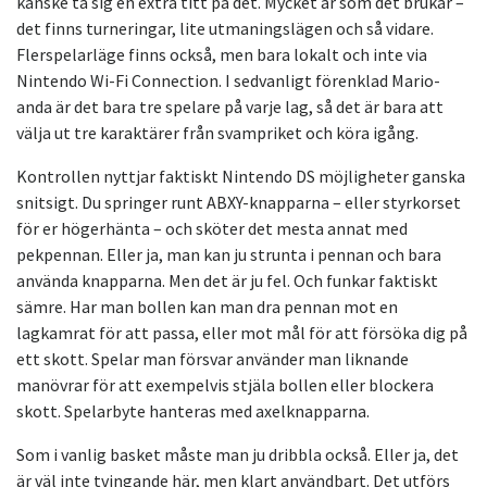
kanske ta sig en extra titt på det. Mycket är som det brukar –
det finns turneringar, lite utmaningslägen och så vidare.
Flerspelarläge finns också, men bara lokalt och inte via
Nintendo Wi-Fi Connection. I sedvanligt förenklad Mario-
anda är det bara tre spelare på varje lag, så det är bara att
välja ut tre karaktärer från svampriket och köra igång.
Kontrollen nyttjar faktiskt Nintendo DS möjligheter ganska
snitsigt. Du springer runt ABXY-knapparna – eller styrkorset
för er högerhänta – och sköter det mesta annat med
pekpennan. Eller ja, man kan ju strunta i pennan och bara
använda knapparna. Men det är ju fel. Och funkar faktiskt
sämre. Har man bollen kan man dra pennan mot en
lagkamrat för att passa, eller mot mål för att försöka dig på
ett skott. Spelar man försvar använder man liknande
manövrar för att exempelvis stjäla bollen eller blockera
skott. Spelarbyte hanteras med axelknapparna.
Som i vanlig basket måste man ju dribbla också. Eller ja, det
är väl inte tvingande här, men klart användbart. Det utförs