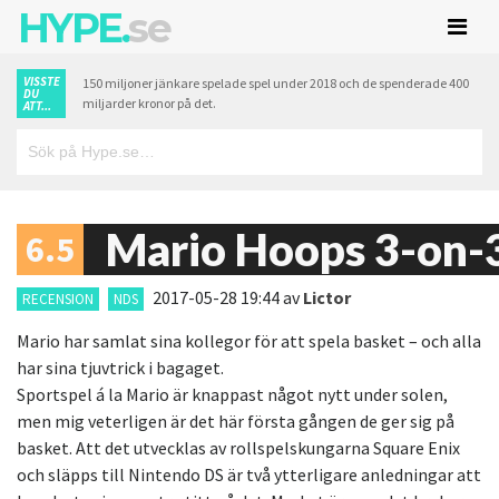
HYPE.
se
VISSTE
150 miljoner jänkare spelade spel under 2018 och de spenderade 400
DU
miljarder kronor på det.
ATT...
Mario Hoops 3-on-
6.5
2017-05-28 19:44
av
Lictor
RECENSION
NDS
Mario har samlat sina kollegor för att spela basket – och alla
har sina tjuvtrick i bagaget.
Sportspel á la Mario är knappast något nytt under solen,
men mig veterligen är det här första gången de ger sig på
basket. Att det utvecklas av rollspelskungarna Square Enix
och släpps till Nintendo DS är två ytterligare anledningar att