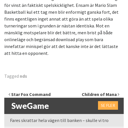
för vinst än faktiskt spelskicklighet. Ensam är Mario Slam
Basketball kul ett tag men blir enformigt ganska fort, det
finns egentligen inget annat att göra än att spela olika
turneringar som i grunden är nästan identiska. Mot en
mänsklig motspelare blir det bättre, men brist på både
onlineläge och begränsad download play som bara
innefattar minispel gör att det kanske inte är det lättaste
att hitta en opponent.
Tagged
nds
Inläggsnavigering
Star Fox Command
Children of Mana
SweGame
SE FLER
Fares skrattar hela vägen till banken – skulle vi tro