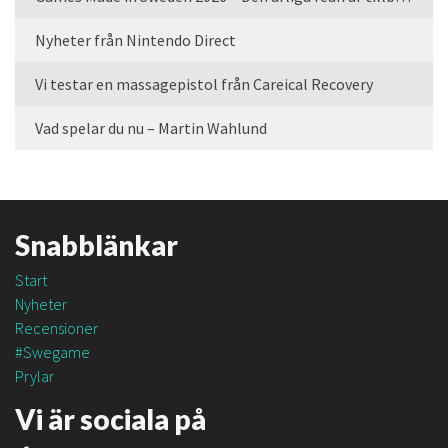
Nyheter från Nintendo Direct
Vi testar en massagepistol från Careical Recovery
Vad spelar du nu – Martin Wahlund
Snabblänkar
Start
Nyheter
Recensioner
#Swegame
Prylar
Vi är sociala på