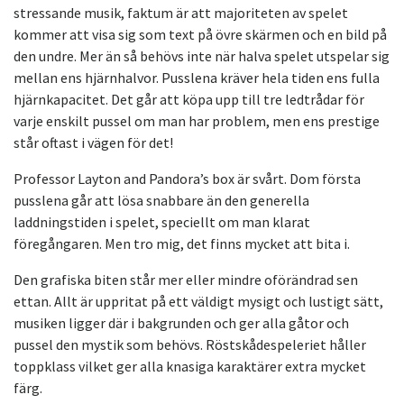
stressande musik, faktum är att majoriteten av spelet
kommer att visa sig som text på övre skärmen och en bild på
den undre. Mer än så behövs inte när halva spelet utspelar sig
mellan ens hjärnhalvor. Pusslena kräver hela tiden ens fulla
hjärnkapacitet. Det går att köpa upp till tre ledtrådar för
varje enskilt pussel om man har problem, men ens prestige
står oftast i vägen för det!
Professor Layton and Pandora’s box är svårt. Dom första
pusslena går att lösa snabbare än den generella
laddningstiden i spelet, speciellt om man klarat
föregångaren. Men tro mig, det finns mycket att bita i.
Den grafiska biten står mer eller mindre oförändrad sen
ettan. Allt är uppritat på ett väldigt mysigt och lustigt sätt,
musiken ligger där i bakgrunden och ger alla gåtor och
pussel den mystik som behövs. Röstskådespeleriet håller
toppklass vilket ger alla knasiga karaktärer extra mycket
färg.