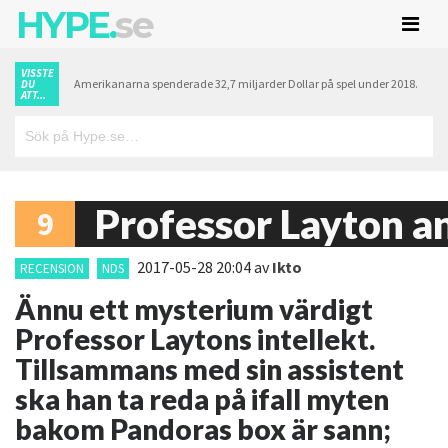
HYPE.
se
VISSTE
Amerikanarna spenderade 32,7 miljarder Dollar på spel under 2018.
DU
ATT...
Professor Layton a
9
2017-05-28 20:04
av
Ikto
RECENSION
NDS
Ännu ett mysterium värdigt
Professor Laytons intellekt.
Tillsammans med sin assistent
ska han ta reda på ifall myten
bakom Pandoras box är sann;