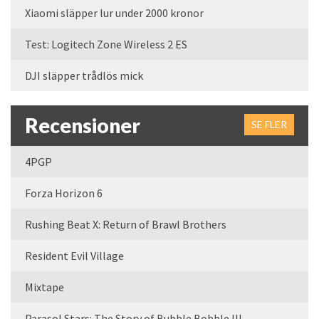
Xiaomi släpper lur under 2000 kronor
Test: Logitech Zone Wireless 2 ES
DJI släpper trådlös mick
Recensioner
SE FLER
4PGP
Forza Horizon 6
Rushing Beat X: Return of Brawl Brothers
Resident Evil Village
Mixtape
Parasol Stars: The Story of Bubble Bobble III