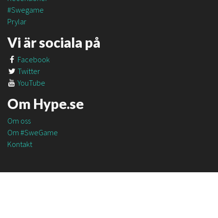
#Swegame
Prylar
Vi är sociala på
Facebook
Twitter
YouTube
Om Hype.se
Om oss
Om #SweGame
Kontakt