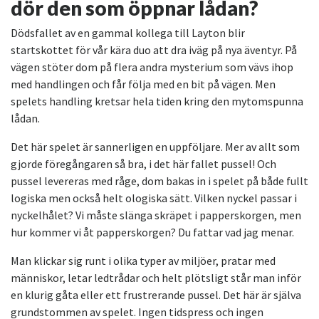
dör den som öppnar lådan?
Dödsfallet av en gammal kollega till Layton blir
startskottet för vår kära duo att dra iväg på nya äventyr. På
vägen stöter dom på flera andra mysterium som vävs ihop
med handlingen och får följa med en bit på vägen. Men
spelets handling kretsar hela tiden kring den mytomspunna
lådan.
Det här spelet är sannerligen en uppföljare. Mer av allt som
gjorde föregångaren så bra, i det här fallet pussel! Och
pussel levereras med råge, dom bakas in i spelet på både fullt
logiska men också helt ologiska sätt. Vilken nyckel passar i
nyckelhålet? Vi måste slänga skräpet i papperskorgen, men
hur kommer vi åt papperskorgen? Du fattar vad jag menar.
Man klickar sig runt i olika typer av miljöer, pratar med
människor, letar ledtrådar och helt plötsligt står man inför
en klurig gåta eller ett frustrerande pussel. Det här är själva
grundstommen av spelet. Ingen tidspress och ingen