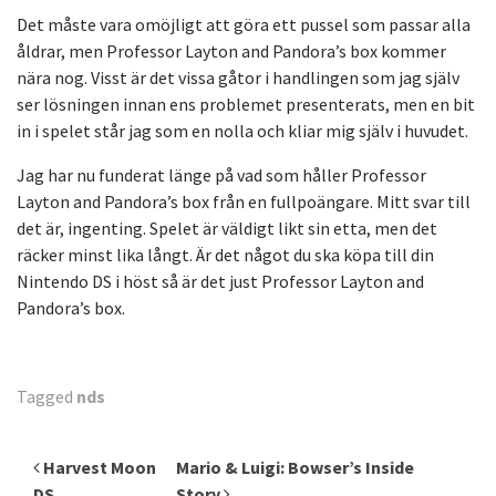
Det måste vara omöjligt att göra ett pussel som passar alla
åldrar, men Professor Layton and Pandora’s box kommer
nära nog. Visst är det vissa gåtor i handlingen som jag själv
ser lösningen innan ens problemet presenterats, men en bit
in i spelet står jag som en nolla och kliar mig själv i huvudet.
Jag har nu funderat länge på vad som håller Professor
Layton and Pandora’s box från en fullpoängare. Mitt svar till
det är, ingenting. Spelet är väldigt likt sin etta, men det
räcker minst lika långt. Är det något du ska köpa till din
Nintendo DS i höst så är det just Professor Layton and
Pandora’s box.
Tagged
nds
Inläggsnavigering
Harvest Moon
Mario & Luigi: Bowser’s Inside
DS
Story