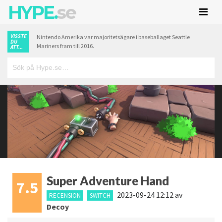
HYPE.
se
VISSTE
Nintendo Amerika var majoritetsägare i baseballaget Seattle
DU
Mariners fram till 2016.
ATT...
Super Adventure Hand
7.5
2023-09-24 12:12
av
RECENSION
SWITCH
Decoy