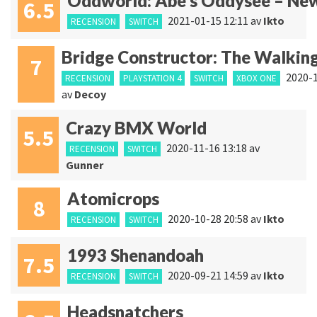
Oddworld: Abe’s Oddysee – New
6.5
2021-01-15 12:11
av
Ikto
RECENSION
SWITCH
Bridge Constructor: The Walkin
7
2020-1
RECENSION
PLAYSTATION 4
SWITCH
XBOX ONE
av
Decoy
Crazy BMX World
5.5
2020-11-16 13:18
av
RECENSION
SWITCH
Gunner
Atomicrops
8
2020-10-28 20:58
av
Ikto
RECENSION
SWITCH
1993 Shenandoah
7.5
2020-09-21 14:59
av
Ikto
RECENSION
SWITCH
Headsnatchers