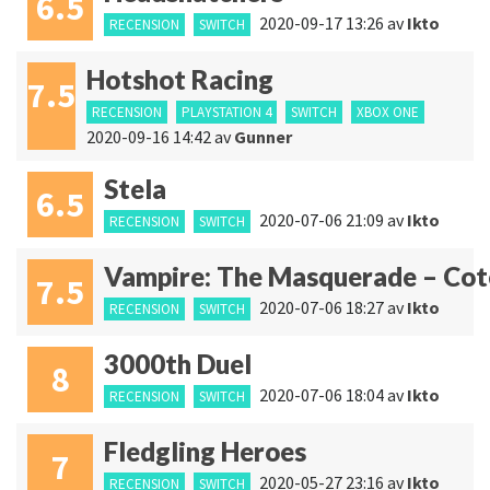
6.5
2020-09-17 13:26
av
Ikto
RECENSION
SWITCH
Hotshot Racing
7.5
RECENSION
PLAYSTATION 4
SWITCH
XBOX ONE
2020-09-16 14:42
av
Gunner
Stela
6.5
2020-07-06 21:09
av
Ikto
RECENSION
SWITCH
Vampire: The Masquerade – Cot
7.5
2020-07-06 18:27
av
Ikto
RECENSION
SWITCH
3000th Duel
8
2020-07-06 18:04
av
Ikto
RECENSION
SWITCH
Fledgling Heroes
7
2020-05-27 23:16
av
Ikto
RECENSION
SWITCH