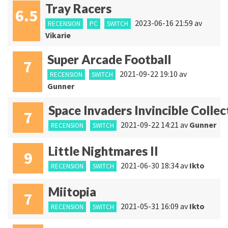
Tray Racers
6.5
2023-06-16 21:59
av
RECENSION
PC
SWITCH
Vikarie
Super Arcade Football
7
2021-09-22 19:10
av
RECENSION
SWITCH
Gunner
Space Invaders Invincible Collec
7
2021-09-22 14:21
av
Gunner
RECENSION
SWITCH
Little Nightmares II
9
2021-06-30 18:34
av
Ikto
RECENSION
SWITCH
Miitopia
7
2021-05-31 16:09
av
Ikto
RECENSION
SWITCH