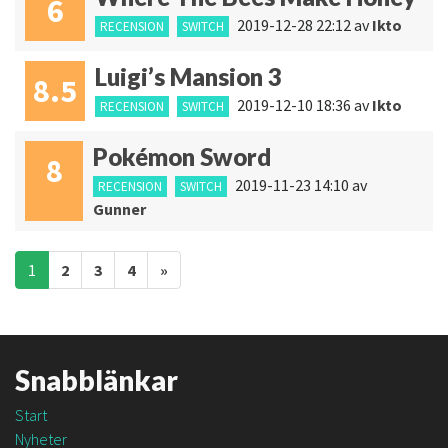
6
2019-12-28 22:12
av
Ikto
RECENSION
SWITCH
Luigi’s Mansion 3
8.5
2019-12-10 18:36
av
Ikto
RECENSION
SWITCH
Pokémon Sword
8
2019-11-23 14:10
av
RECENSION
SWITCH
Gunner
Inläggsnavigering
1
2
3
4
»
Snabblänkar
Start
Nyheter