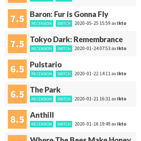
Baron: Fur is Gonna Fly
7.5
2020-05-25 15:59
av
Ikto
RECENSION
SWITCH
Tokyo Dark: Remembrance
7.5
2020-01-24 07:53
av
Ikto
RECENSION
SWITCH
Pulstario
6.5
2020-01-22 14:11
av
Ikto
RECENSION
SWITCH
The Park
6.5
2020-01-21 16:31
av
Ikto
RECENSION
SWITCH
Anthill
8.5
2020-01-16 19:49
av
Ikto
RECENSION
SWITCH
Where The Bees Make Honey