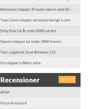
Alienware släpper 39-tums skärm med 5K-upplösning
True Caller släpper semestervänligt e-sim
Sony firar tio år med 1000X-serien
Xiaomi släpper lur under 2000 kronor
Test: Logitech Zone Wireless 2 ES
DJI släpper trådlös mick
Recensioner
SE FLER
4PGP
Forza Horizon 6