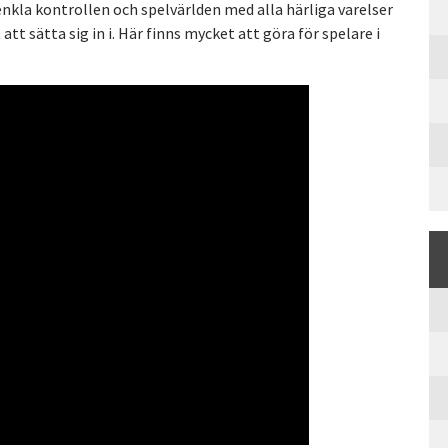
nkla kontrollen och spelvärlden med alla härliga varelser
att sätta sig in i. Här finns mycket att göra för spelare i