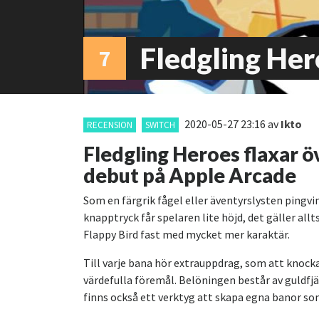
Fledgling Her
7
2020-05-27 23:16
av
Ikto
RECENSION
SWITCH
Fledgling Heroes flaxar öv
debut på Apple Arcade
Som en färgrik fågel eller äventyrslysten pingv
knapptryck får spelaren lite höjd, det gäller all
Flappy Bird fast med mycket mer karaktär.
Till varje bana hör extrauppdrag, som att knocka
värdefulla föremål. Belöningen består av guldfjä
finns också ett verktyg att skapa egna banor so