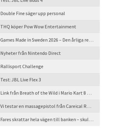
Test: JBL Live Buds 4
Double Fine säger upp personal
THQ köper Pow Wow Entertainment
Games Made in Sweden 2026 – Den årliga rean är tillbaka
Nyheter från Nintendo Direct
Rallisport Challenge
Test: JBL Live Flex 3
Link från Breath of the Wild i Mario Kart 8 Deluxe
Vi testar en massagepistol från Careical Recovery
Fares skrattar hela vägen till banken – skulle vi tro