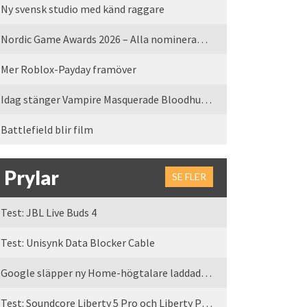
Ny svensk studio med känd raggare
Nordic Game Awards 2026 – Alla nominerade spel
Mer Roblox-Payday framöver
Idag stänger Vampire Masquerade Bloodhunt servrarna
Battlefield blir film
Prylar
SE FLER
Test: JBL Live Buds 4
Test: Unisynk Data Blocker Cable
Google släpper ny Home-högtalare laddad med Gemini
Test: Soundcore Liberty 5 Pro och Liberty Pro Max