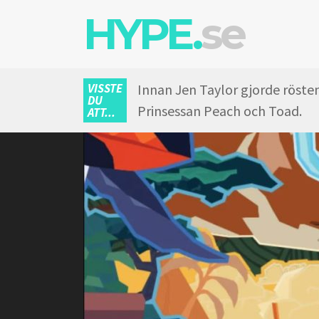
HYPE.
se
VISSTE
Innan Jen Taylor gjorde rösten
DU
Prinsessan Peach och Toad.
ATT...