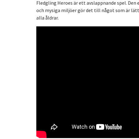
Fledgling Heroes är ett avslappnande spel. Den e
och mysiga miljöer gör det till något som är lätt 
alla åldrar.