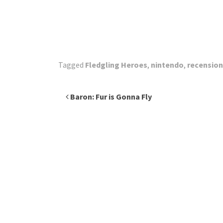
Tagged
Fledgling Heroes
,
nintendo
,
recension
Inläggsnavigering
Baron: Fur is Gonna Fly