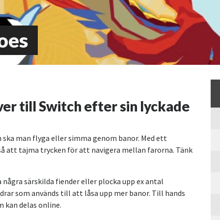
oes
er till Switch efter sin lyckade
in ska man flyga eller simma genom banor. Med ett
tså att tajma trycken för att navigera mellan farorna. Tänk
 några särskilda fiender eller plocka upp ex antal
drar som används till att låsa upp mer banor. Till hands
m kan delas online.