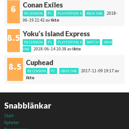
Conan Exiles
6
2018-
RECENSION
PC
PLAYSTATION 4
XBOX ONE
06-19 21:42
av
Ikto
Yoku’s Island Express
8.5
RECENSION
PC
PLAYSTATION 4
SWITCH
XBOX
2018-06-14 10:38
av
Ikto
ONE
Cuphead
8.5
2017-11-09 19:17
av
RECENSION
PC
XBOX ONE
Ikto
Snabblänkar
Start
Nyheter