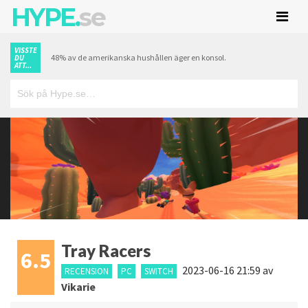
HYPE.
se
VISSTE
48% av de amerikanska hushållen äger en konsol.
DU
ATT...
Tray Racers
6.5
2023-06-16 21:59
av
RECENSION
PC
SWITCH
Vikarie