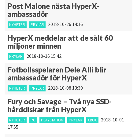
Post Malone nästa HyperX-
ambassadör
2018-10-26 14:16
NYHETER
PRYLAR
HyperX meddelar att de sålt 60
miljoner minnen
2018-10-16 15:42
PRYLAR
Fotbollsspelaren Dele Alli blir
ambassadör för HyperX
2018-10-08 13:30
NYHETER
PRYLAR
Fury och Savage – Två nya SSD-
hårddiskar från HyperX
2018-10-01
NYHETER
PC
PLAYSTATION
PRYLAR
XBOX
17:55