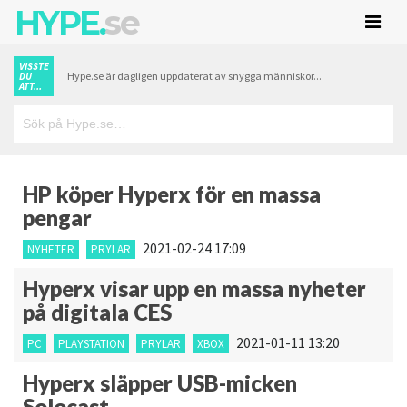
HYPE.
se
VISSTE
Hype.se är dagligen uppdaterat av snygga människor...
DU
ATT...
HP köper Hyperx för en massa
pengar
2021-02-24 17:09
NYHETER
PRYLAR
Hyperx visar upp en massa nyheter
på digitala CES
2021-01-11 13:20
PC
PLAYSTATION
PRYLAR
XBOX
Hyperx släpper USB-micken
Solocast