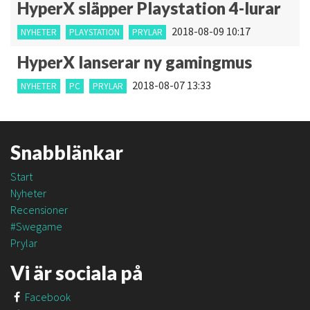
HyperX släpper Playstation 4-lurar
2018-08-09 10:17
NYHETER
PLAYSTATION
PRYLAR
HyperX lanserar ny gamingmus
2018-08-07 13:33
NYHETER
PC
PRYLAR
Snabblänkar
Start
Nyheter
Recensioner
#Swegame
Prylar
Vi är sociala på
Facebook