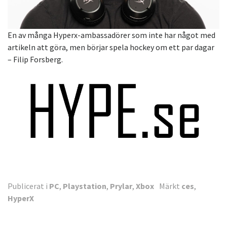
En av många Hyperx-ambassadörer som inte har något med
artikeln att göra, men börjar spela hockey om ett par dagar
– Filip Forsberg.
Publicerat i
PC
,
Playstation
,
Prylar
,
Xbox
Märkt
ces
,
HyperX