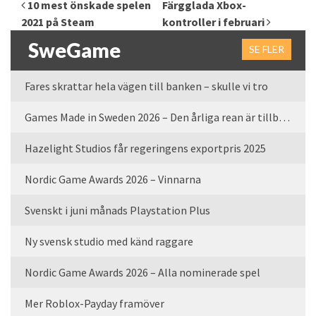
Inläggsnavigering
10 mest önskade spelen
Färgglada Xbox-
2021 på Steam
kontroller i februari
SweGame
SE FLER
Fares skrattar hela vägen till banken – skulle vi tro
Games Made in Sweden 2026 – Den årliga rean är tillbaka
Hazelight Studios får regeringens exportpris 2025
Nordic Game Awards 2026 – Vinnarna
Svenskt i juni månads Playstation Plus
Ny svensk studio med känd raggare
Nordic Game Awards 2026 – Alla nominerade spel
Mer Roblox-Payday framöver