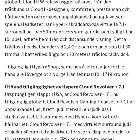
globalt. Cloud II Wireless bygger på arvet från den
trådbundna Cloud II-designen, komforten, prestandan och
hållbarheten och erbjuder uppslukande ljudupplevelser i
spelen. Headsetet har Hyperx skräddarsydda virtuella 7.1-
surroundljud- och 53mm-drivers som ger rikt och tydligt ljud
för spel, arbete hemifrån och distansundervisning. Detta
trådlösa headset sänder vid 2,4 GHz och erbjuder upp till 30
timmar3 batterilivslängd och 20 meters trådlös räckvidd4.
Tillgänglig i Hyperx Shop, samt hos återförsäljare och e-
handlare i Sverige och Norge från februari för 1719 kronor.
Utökad tillgänglighet av Hyperx Cloud Revolver + 7.1
Ursprungligen släppt i USA, är Cloud Revolver + 7.1 nu
tillgänglig globalt. Cloud Revolver Gaming Headset + 7.1 har
uppslukande ljud, brett ljudintervall, en ljudklass i
studiokvalitet tillsammans med Hyperx-komfort och
hållbarhet. Cloud Revolver + 7.1 med virtuellt surroundljud2
erbjuder 50 mm riktade drivers för större djup och bredd för
förbättrad ljudprecision i FPS- och öppna miljöspel.