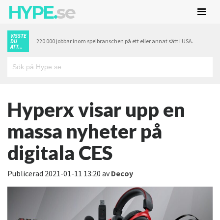
HYPE.
se
VISSTE
220 000 jobbar inom spelbranschen på ett eller annat sätt i USA.
DU
ATT...
Hyperx visar upp en
massa nyheter på
digitala CES
Publicerad
2021-01-11 13:20
av
Decoy