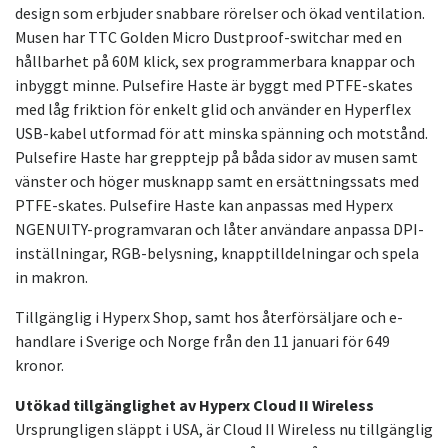
design som erbjuder snabbare rörelser och ökad ventilation.
Musen har TTC Golden Micro Dustproof-switchar med en
hållbarhet på 60M klick, sex programmerbara knappar och
inbyggt minne. Pulsefire Haste är byggt med PTFE-skates
med låg friktion för enkelt glid och använder en Hyperflex
USB-kabel utformad för att minska spänning och motstånd.
Pulsefire Haste har grepptejp på båda sidor av musen samt
vänster och höger musknapp samt en ersättningssats med
PTFE-skates. Pulsefire Haste kan anpassas med Hyperx
NGENUITY-programvaran och låter användare anpassa DPI-
inställningar, RGB-belysning, knapptilldelningar och spela
in makron.
Tillgänglig i Hyperx Shop, samt hos återförsäljare och e-
handlare i Sverige och Norge från den 11 januari för 649
kronor.
Utökad tillgänglighet av Hyperx Cloud II Wireless
Ursprungligen släppt i USA, är Cloud II Wireless nu tillgänglig