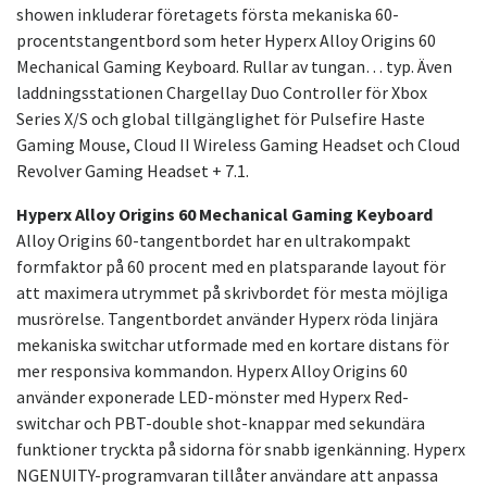
showen inkluderar företagets första mekaniska 60-
procentstangentbord som heter Hyperx Alloy Origins 60
Mechanical Gaming Keyboard. Rullar av tungan… typ. Även
laddningsstationen Chargellay Duo Controller för Xbox
Series X/S och global tillgänglighet för Pulsefire Haste
Gaming Mouse, Cloud II Wireless Gaming Headset och Cloud
Revolver Gaming Headset + 7.1.
Hyperx Alloy Origins 60 Mechanical Gaming Keyboard
Alloy Origins 60-tangentbordet har en ultrakompakt
formfaktor på 60 procent med en platsparande layout för
att maximera utrymmet på skrivbordet för mesta möjliga
musrörelse. Tangentbordet använder Hyperx röda linjära
mekaniska switchar utformade med en kortare distans för
mer responsiva kommandon. Hyperx Alloy Origins 60
använder exponerade LED-mönster med Hyperx Red-
switchar och PBT-double shot-knappar med sekundära
funktioner tryckta på sidorna för snabb igenkänning. Hyperx
NGENUITY-programvaran tillåter användare att anpassa