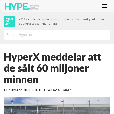
HYPE.
se
VISSTE
2010 spelade snittspelaren åtta timmar i veckan. Vad gjorde denne
DU
de andra 160 kan man undra?
ATT...
HyperX meddelar att
de sålt 60 miljoner
minnen
Publicerad
2018-10-16 15:42
av
Gunner