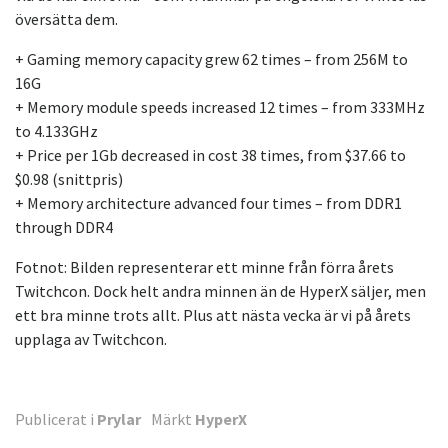
översätta dem.
+ Gaming memory capacity grew 62 times – from 256M to
16G
+ Memory module speeds increased 12 times – from 333MHz
to 4.133GHz
+ Price per 1Gb decreased in cost 38 times, from $37.66 to
$0.98 (snittpris)
+ Memory architecture advanced four times – from DDR1
through DDR4
Fotnot: Bilden representerar ett minne från förra årets
Twitchcon. Dock helt andra minnen än de HyperX säljer, men
ett bra minne trots allt. Plus att nästa vecka är vi på årets
upplaga av Twitchcon.
Publicerat i
Prylar
Märkt
HyperX