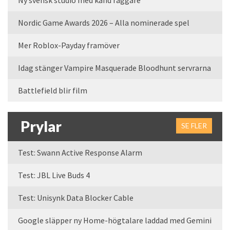
Ny svensk studio med känd raggare
Nordic Game Awards 2026 – Alla nominerade spel
Mer Roblox-Payday framöver
Idag stänger Vampire Masquerade Bloodhunt servrarna
Battlefield blir film
Prylar
SE FLER
Test: Swann Active Response Alarm
Test: JBL Live Buds 4
Test: Unisynk Data Blocker Cable
Google släpper ny Home-högtalare laddad med Gemini