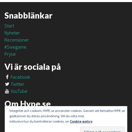
Snabblänkar
Start
Nyheter
Recensioner
#Swegame
Prylar
Vi är sociala på
Facebook
Twitter
YouTube
Om Hype.se
Integritet och cookies: HYPE.se använder cookies. Genom att fortsätta HYPE.se
Om oss
godkänner du deras användning. Vill du veta mer,
Om #SweGame
inklusive hur du kontrollerar cookies, se:
Cookie-policy
Kontakt