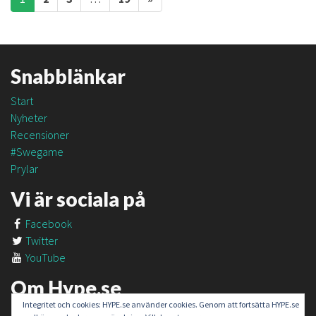
Snabblänkar
Start
Nyheter
Recensioner
#Swegame
Prylar
Vi är sociala på
Facebook
Twitter
YouTube
Om Hype.se
Integritet och cookies: HYPE.se använder cookies. Genom att fortsätta HYPE.se
Om oss