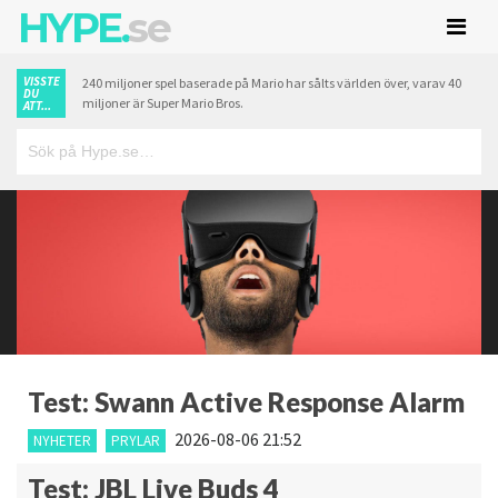
HYPE.
se
VISSTE
240 miljoner spel baserade på Mario har sålts världen över, varav 40
DU
miljoner är Super Mario Bros.
ATT...
Test: Swann Active Response Alarm
2026-08-06 21:52
NYHETER
PRYLAR
Test: JBL Live Buds 4