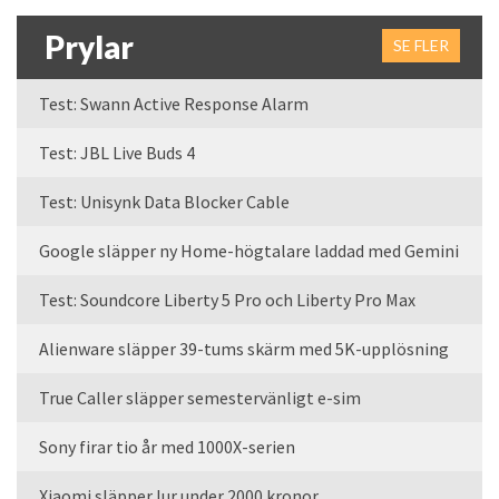
Prylar
SE FLER
Test: Swann Active Response Alarm
Test: JBL Live Buds 4
Test: Unisynk Data Blocker Cable
Google släpper ny Home-högtalare laddad med Gemini
Test: Soundcore Liberty 5 Pro och Liberty Pro Max
Alienware släpper 39-tums skärm med 5K-upplösning
True Caller släpper semestervänligt e-sim
Sony firar tio år med 1000X-serien
Xiaomi släpper lur under 2000 kronor