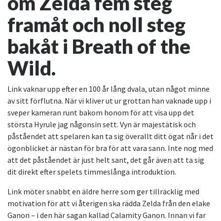
om Zelda fem steg
framåt och noll steg
bakåt i Breath of the
Wild.
Link vaknar upp efter en 100 år lång dvala, utan något minne
av sitt förflutna. När vi kliver ut ur grottan han vaknade upp i
sveper kameran runt bakom honom för att visa upp det
största Hyrule jag någonsin sett. Vyn är majestätisk och
påståendet att spelaren kan ta sig överallt ditt ögat når i det
ögonblicket är nästan för bra för att vara sann. Inte nog med
att det påståendet är just helt sant, det går även att ta sig
dit direkt efter spelets timmeslånga introduktion.
Link möter snabbt en äldre herre som ger tillräcklig med
motivation för att vi återigen ska rädda Zelda från den elake
Ganon – i den här sagan kallad Calamity Ganon. Innan vi far