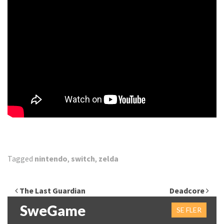
Tagged
nintendo
,
switch
,
zelda
Inläggsnavigering
The Last Guardian
Deadcore
SweGame
SE FLER