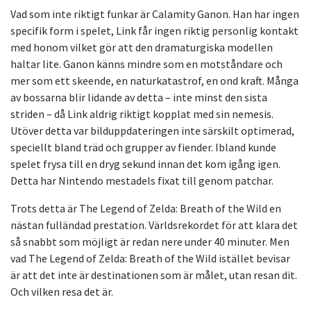
Vad som inte riktigt funkar är Calamity Ganon. Han har ingen
specifik form i spelet, Link får ingen riktig personlig kontakt
med honom vilket gör att den dramaturgiska modellen
haltar lite. Ganon känns mindre som en motståndare och
mer som ett skeende, en naturkatastrof, en ond kraft. Många
av bossarna blir lidande av detta – inte minst den sista
striden – då Link aldrig riktigt kopplat med sin nemesis.
Utöver detta var bilduppdateringen inte särskilt optimerad,
speciellt bland träd och grupper av fiender. Ibland kunde
spelet frysa till en dryg sekund innan det kom igång igen.
Detta har Nintendo mestadels fixat till genom patchar.
Trots detta är The Legend of Zelda: Breath of the Wild en
nästan fulländad prestation. Världsrekordet för att klara det
så snabbt som möjligt är redan nere under 40 minuter. Men
vad The Legend of Zelda: Breath of the Wild istället bevisar
är att det inte är destinationen som är målet, utan resan dit.
Och vilken resa det är.