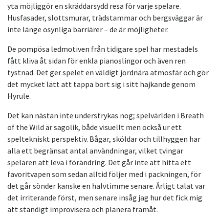
yta möjliggör en skräddarsydd resa för varje spelare.
Husfasader, slottsmurar, trädstammar och bergsväggar är
inte länge osynliga barriärer – de är möjligheter.
De pompösa ledmotiven från tidigare spel har mestadels
fått kliva åt sidan för enkla pianoslingor och även ren
tystnad. Det ger spelet en väldigt jordnära atmosfär och gör
det mycket lätt att tappa bort sig i sitt hajkande genom
Hyrule.
Det kan nästan inte understrykas nog; spelvärlden i Breath
of the Wild är sagolik, både visuellt men också ur ett
speltekniskt perspektiv. Bågar, sköldar och tillhyggen har
alla ett begränsat antal användningar, vilket tvingar
spelaren att leva i förändring. Det går inte att hitta ett
favoritvapen som sedan alltid följer med i packningen, för
det går sönder kanske en halvtimme senare. Ärligt talat var
det irriterande först, men senare insåg jag hur det fick mig
att ständigt improvisera och planera framåt.