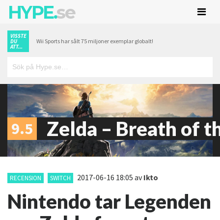
HYPE.
se
VISSTE
Wii Sports har sålt 75 miljoner exemplar globalt!
DU
ATT...
Zelda – Breath of t
9.5
2017-06-16 18:05
av
Ikto
RECENSION
SWITCH
Nintendo tar Legenden