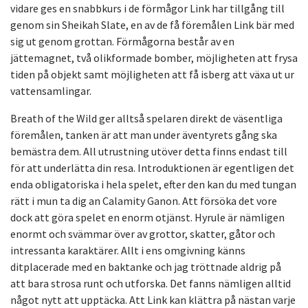
vidare ges en snabbkurs i de förmågor Link har tillgång till
genom sin Sheikah Slate, en av de få föremålen Link bär med
sig ut genom grottan. Förmågorna består av en
jättemagnet, två olikformade bomber, möjligheten att frysa
tiden på objekt samt möjligheten att få isberg att växa ut ur
vattensamlingar.
Breath of the Wild ger alltså spelaren direkt de väsentliga
föremålen, tanken är att man under äventyrets gång ska
bemästra dem. All utrustning utöver detta finns endast till
för att underlätta din resa. Introduktionen är egentligen det
enda obligatoriska i hela spelet, efter den kan du med tungan
rätt i mun ta dig an Calamity Ganon. Att försöka det vore
dock att göra spelet en enorm otjänst. Hyrule är nämligen
enormt och svämmar över av grottor, skatter, gåtor och
intressanta karaktärer. Allt i ens omgivning känns
ditplacerade med en baktanke och jag tröttnade aldrig på
att bara strosa runt och utforska. Det fanns nämligen alltid
något nytt att upptäcka. Att Link kan klättra på nästan varje