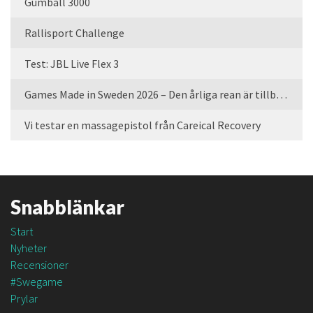
Gumball 3000
Rallisport Challenge
Test: JBL Live Flex 3
Games Made in Sweden 2026 – Den årliga rean är tillbaka
Vi testar en massagepistol från Careical Recovery
Snabblänkar
Start
Nyheter
Recensioner
#Swegame
Prylar