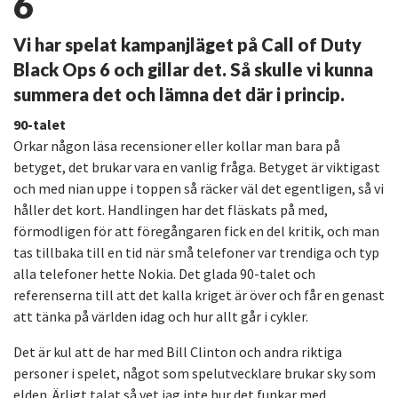
6
Vi har spelat kampanjläget på Call of Duty
Black Ops 6 och gillar det. Så skulle vi kunna
summera det och lämna det där i princip.
90-talet
Orkar någon läsa recensioner eller kollar man bara på
betyget, det brukar vara en vanlig fråga. Betyget är viktigast
och med nian uppe i toppen så räcker väl det egentligen, så vi
håller det kort. Handlingen har det fläskats på med,
förmodligen för att föregångaren fick en del kritik, och man
tas tillbaka till en tid när små telefoner var trendiga och typ
alla telefoner hette Nokia. Det glada 90-talet och
referenserna till att det kalla kriget är över och får en genast
att tänka på världen idag och hur allt går i cykler.
Det är kul att de har med Bill Clinton och andra riktiga
personer i spelet, något som spelutvecklare brukar sky som
elden. Ärligt talat så vet jag inte hur det funkar med