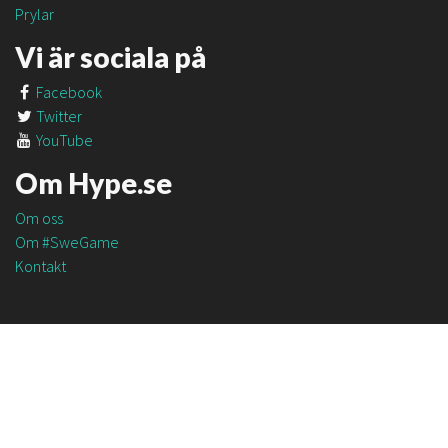
Prylar
Vi är sociala på
Facebook
Twitter
YouTube
Om Hype.se
Om oss
Om #SweGame
Kontakt