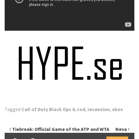
Tagged
Call of Duty Black Ops 6
,
cod
,
recension
,
xbox
Inläggsnavigering
Tiebreak: Official Game of the ATP and WTA
Neva