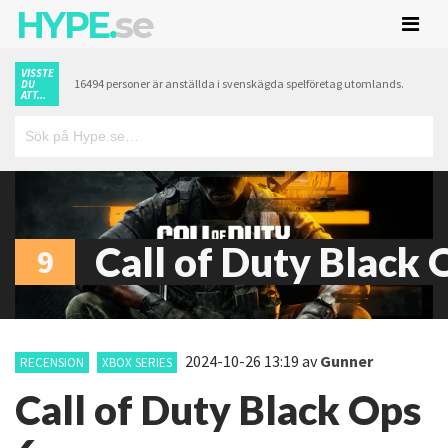
HYPE.
se
VISSTE
16494 personer är anställda i svenskägda spelföretag utomlands.
DU
ATT...
Call of Duty Black 
9
2024-10-26 13:19
av
Gunner
RECENSION
XBOX SERIES
Call of Duty Black Ops