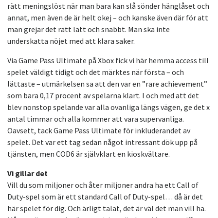
rätt meningslöst när man bara kan slå sönder hänglåset och
annat, men även de är helt okej – och kanske även där för att
man grejar det rätt lätt och snabbt. Man ska inte
underskatta nöjet med att klara saker.
Via Game Pass Ultimate på Xbox fick vi här hemma access till
spelet väldigt tidigt och det märktes när första – och
lättaste – utmärkelsen sa att den var en ”rare achievement”
som bara 0,17 procent av spelarna klart. I och med att det
blev nonstop spelande var alla ovanliga längs vägen, ge det x
antal timmar och alla kommer att vara supervanliga.
Oavsett, tack Game Pass Ultimate för inkluderandet av
spelet. Det var ett tag sedan något intressant dök upp på
tjänsten, men COD6 är självklart en kioskvältare.
Vi gillar det
Vill du som miljoner och åter miljoner andra ha ett Call of
Duty-spel som är ett standard Call of Duty-spel… då är det
här spelet för dig. Och ärligt talat, det är väl det man vill ha.