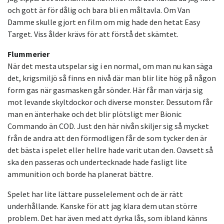
och gott är för dålig och bara bli en måltavla. Om Van
Damme skulle gjort en film om mig hade den hetat Easy
Target. Viss ålder krävs för att förstå det skämtet.
Flummerier
När det mesta utspelar sig i en normal, om man nu kan säga
det, krigsmiljö så finns en nivå där man blir lite hög på någon
form gas när gasmasken går sönder. Här får man värja sig
mot levande skyltdockor och diverse monster. Dessutom får
man en änterhake och det blir plötsligt mer Bionic
Commando än COD. Just den här nivån skiljer sig så mycket
från de andra att den förmodligen får de som tycker den är
det bästa i spelet eller hellre hade varit utan den. Oavsett så
ska den passeras och undertecknade hade fasligt lite
ammunition och borde ha planerat bättre.
Spelet har lite lättare pusselelement och de är rätt
underhållande. Kanske för att jag klara dem utan större
problem. Det har även med att dyrka lås, som ibland känns