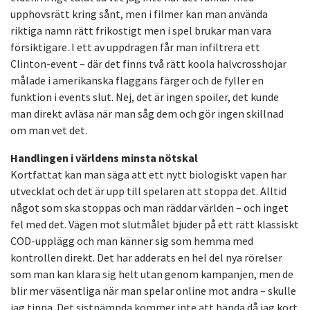
upphovsrätt kring sånt, men i filmer kan man använda
riktiga namn rätt frikostigt men i spel brukar man vara
försiktigare. I ett av uppdragen får man infiltrera ett
Clinton-event – där det finns två rätt koola halvcrosshojar
målade i amerikanska flaggans färger och de fyller en
funktion i events slut. Nej, det är ingen spoiler, det kunde
man direkt avläsa när man såg dem och gör ingen skillnad
om man vet det.
Handlingen i världens minsta nötskal
Kortfattat kan man säga att ett nytt biologiskt vapen har
utvecklat och det är upp till spelaren att stoppa det. Alltid
något som ska stoppas och man räddar världen – och inget
fel med det. Vägen mot slutmålet bjuder på ett rätt klassiskt
COD-upplägg och man känner sig som hemma med
kontrollen direkt. Det har adderats en hel del nya rörelser
som man kan klara sig helt utan genom kampanjen, men de
blir mer väsentliga när man spelar online mot andra – skulle
jag tippa. Det sistnämnda kommer inte att hända då jag kort