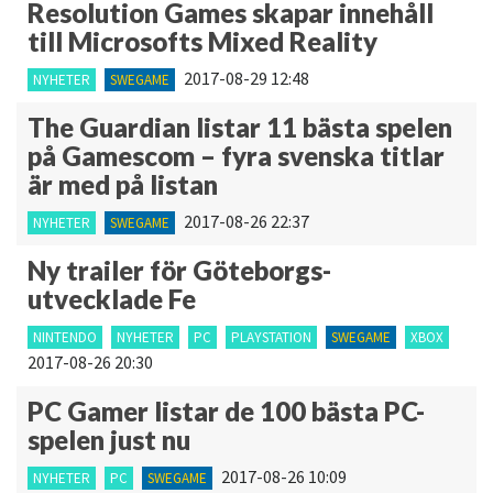
Resolution Games skapar innehåll
till Microsofts Mixed Reality
2017-08-29 12:48
NYHETER
SWEGAME
The Guardian listar 11 bästa spelen
på Gamescom – fyra svenska titlar
är med på listan
2017-08-26 22:37
NYHETER
SWEGAME
Ny trailer för Göteborgs-
utvecklade Fe
NINTENDO
NYHETER
PC
PLAYSTATION
SWEGAME
XBOX
2017-08-26 20:30
PC Gamer listar de 100 bästa PC-
spelen just nu
2017-08-26 10:09
NYHETER
PC
SWEGAME