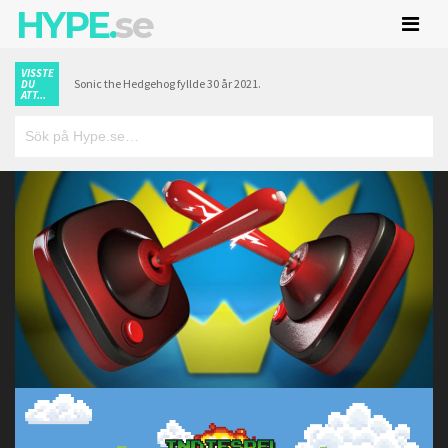
HYPE.
se
VISSTE
Sonic the Hedgehog fyllde 30 år 2021.
DU
ATT...