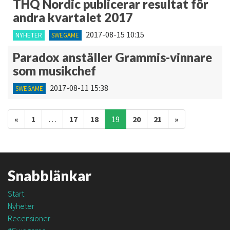
THQ Nordic publicerar resultat för
andra kvartalet 2017
2017-08-15 10:15
NYHETER
SWEGAME
Paradox anställer Grammis-vinnare
som musikchef
2017-08-11 15:38
SWEGAME
Inläggsnavigering
«
1
…
17
18
19
20
21
»
Snabblänkar
Start
Nyheter
Recensioner