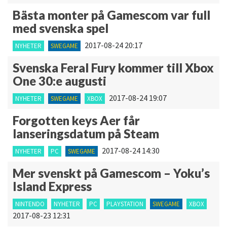
Bästa monter på Gamescom var full
med svenska spel
2017-08-24 20:17
NYHETER
SWEGAME
Svenska Feral Fury kommer till Xbox
One 30:e augusti
2017-08-24 19:07
NYHETER
SWEGAME
XBOX
Forgotten keys Aer får
lanseringsdatum på Steam
2017-08-24 14:30
NYHETER
PC
SWEGAME
Mer svenskt på Gamescom – Yoku’s
Island Express
NINTENDO
NYHETER
PC
PLAYSTATION
SWEGAME
XBOX
2017-08-23 12:31