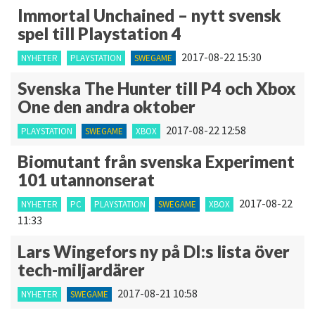
Immortal Unchained – nytt svensk
spel till Playstation 4
2017-08-22 15:30
NYHETER
PLAYSTATION
SWEGAME
Svenska The Hunter till P4 och Xbox
One den andra oktober
2017-08-22 12:58
PLAYSTATION
SWEGAME
XBOX
Biomutant från svenska Experiment
101 utannonserat
2017-08-22
NYHETER
PC
PLAYSTATION
SWEGAME
XBOX
11:33
Lars Wingefors ny på DI:s lista över
tech-miljardärer
2017-08-21 10:58
NYHETER
SWEGAME