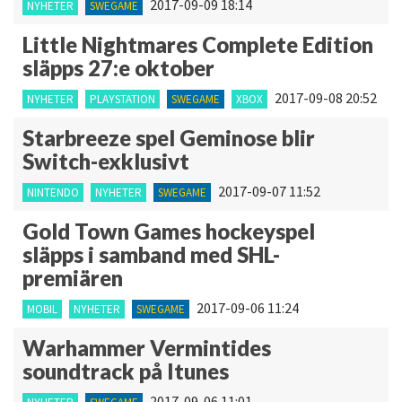
2017-09-09 18:14
NYHETER
SWEGAME
Little Nightmares Complete Edition
släpps 27:e oktober
2017-09-08 20:52
NYHETER
PLAYSTATION
SWEGAME
XBOX
Starbreeze spel Geminose blir
Switch-exklusivt
2017-09-07 11:52
NINTENDO
NYHETER
SWEGAME
Gold Town Games hockeyspel
släpps i samband med SHL-
premiären
2017-09-06 11:24
MOBIL
NYHETER
SWEGAME
Warhammer Vermintides
soundtrack på Itunes
2017-09-06 11:01