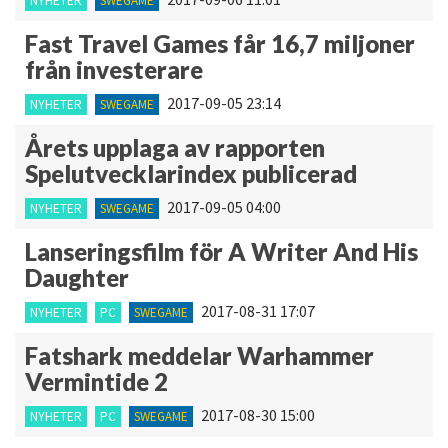
NYHETER
SWEGAME
Fast Travel Games får 16,7 miljoner
från investerare
2017-09-05 23:14
NYHETER
SWEGAME
Årets upplaga av rapporten
Spelutvecklarindex publicerad
2017-09-05 04:00
NYHETER
SWEGAME
Lanseringsfilm för A Writer And His
Daughter
2017-08-31 17:07
NYHETER
PC
SWEGAME
Fatshark meddelar Warhammer
Vermintide 2
2017-08-30 15:00
NYHETER
PC
SWEGAME