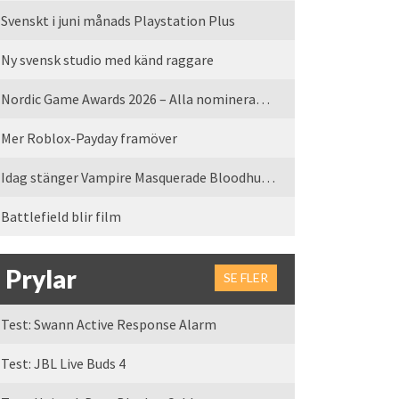
Svenskt i juni månads Playstation Plus
Ny svensk studio med känd raggare
Nordic Game Awards 2026 – Alla nominerade spel
Mer Roblox-Payday framöver
Idag stänger Vampire Masquerade Bloodhunt servrarna
Battlefield blir film
Prylar
SE FLER
Test: Swann Active Response Alarm
Test: JBL Live Buds 4