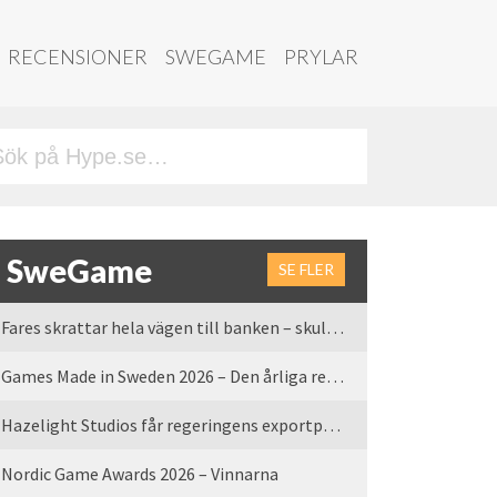
RECENSIONER
SWEGAME
PRYLAR
SweGame
SE FLER
Fares skrattar hela vägen till banken – skulle vi tro
Games Made in Sweden 2026 – Den årliga rean är tillbaka
Hazelight Studios får regeringens exportpris 2025
Nordic Game Awards 2026 – Vinnarna