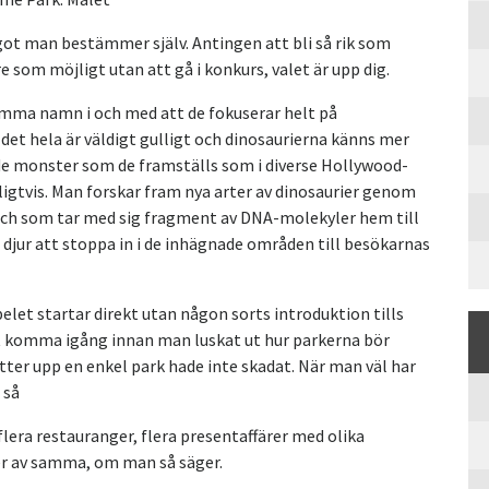
ot man bestämmer själv. Antingen att bli så rik som
 som möjligt utan att gå i konkurs, valet är upp dig.
samma namn i och med att de fokuserar helt på
et hela är väldigt gulligt och dinosaurierna känns mer
e monster som de framställs som i diverse Hollywood-
ligtvis. Man forskar fram nya arter av dinosaurier genom
 och som tar med sig fragment av DNA-molekyler hem till
 djur att stoppa in i de inhägnade områden till besökarnas
elet startar direkt utan någon sorts introduktion tills
 att komma igång innan man luskat ut hur parkerna bör
tter upp en enkel park hade inte skadat. När man väl har
 så
lera restauranger, flera presentaffärer med olika
mer av samma, om man så säger.