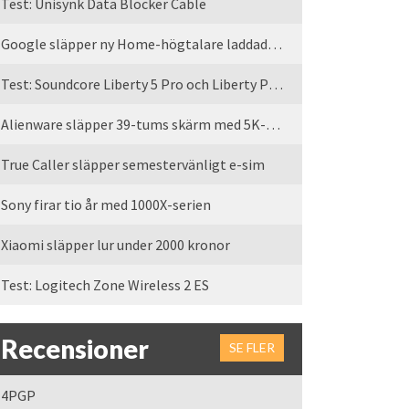
Test: Unisynk Data Blocker Cable
Google släpper ny Home-högtalare laddad med Gemini
Test: Soundcore Liberty 5 Pro och Liberty Pro Max
Alienware släpper 39-tums skärm med 5K-upplösning
True Caller släpper semestervänligt e-sim
Sony firar tio år med 1000X-serien
Xiaomi släpper lur under 2000 kronor
Test: Logitech Zone Wireless 2 ES
Recensioner
SE FLER
4PGP