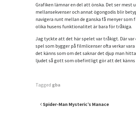
Grafiken lämnar en del att önska. Det ser mest
mellansekvenser och annat ögongodis blir betyge
navigera runt mellan de ganska få menyer som f
olika husens funktionalitet är bara för tråkiga.
Jag tyckte att det här spelet var tråkigt. Där va
spel som bygger på filmlicenser ofta verkar vara 
det känns som om det saknar det djup man hittar 
ljudet så gott som obefintligt gör att det känn
Tagged
gba
Inläggsnavigering
Spider-Man Mysteric’s Manace