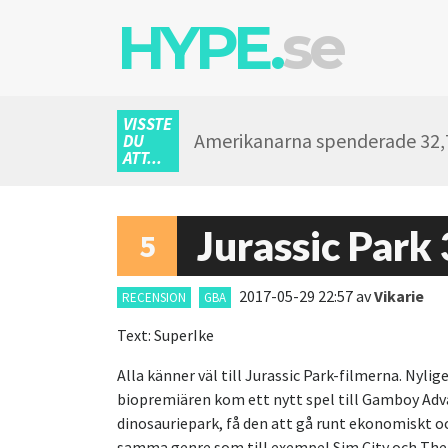
HYPE.
se
VISSTE
Amerikanarna spenderade 32,7 
DU
ATT...
Jurassic Park 
5
2017-05-29 22:57
av
Vikarie
RECENSION
GBA
Text: SuperIke
Alla känner väl till Jurassic Park-filmerna. Nyl
biopremiären kom ett nytt spel till Gamboy Adv
dinosauriepark, få den att gå runt ekonomiskt oc
samma genre som till exempel Sim City och The