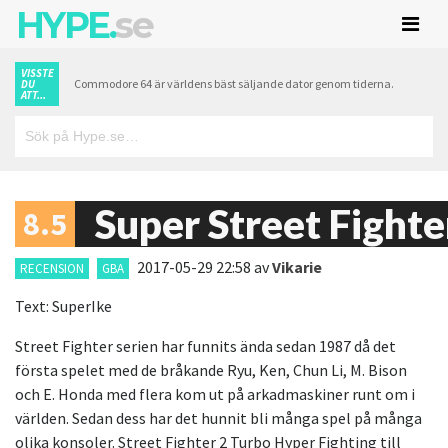
HYPE.
se
VISSTE
Commodore 64 är världens bäst säljande dator genom tiderna.
DU
ATT...
Super Street Fighte
8.5
2017-05-29 22:58
av
Vikarie
RECENSION
GBA
Text: SuperIke
Street Fighter serien har funnits ända sedan 1987 då det
första spelet med de bråkande Ryu, Ken, Chun Li, M. Bison
och E. Honda med flera kom ut på arkadmaskiner runt om i
världen. Sedan dess har det hunnit bli många spel på många
olika konsoler. Street Fighter 2 Turbo Hyper Fighting till