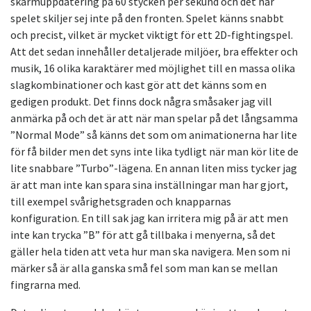
skärmuppdatering på 60 stycken per sekund och det här
spelet skiljer sej inte på den fronten. Spelet känns snabbt
och precist, vilket är mycket viktigt för ett 2D-fightingspel.
Att det sedan innehåller detaljerade miljöer, bra effekter och
musik, 16 olika karaktärer med möjlighet till en massa olika
slagkombinationer och kast gör att det känns som en
gedigen produkt. Det finns dock några småsaker jag vill
anmärka på och det är att när man spelar på det långsamma
”Normal Mode” så känns det som om animationerna har lite
för få bilder men det syns inte lika tydligt när man kör lite de
lite snabbare ”Turbo”-lägena. En annan liten miss tycker jag
är att man inte kan spara sina inställningar man har gjort,
till exempel svårighetsgraden och knapparnas
konfiguration. En till sak jag kan irritera mig på är att men
inte kan trycka ”B” för att gå tillbaka i menyerna, så det
gäller hela tiden att veta hur man ska navigera. Men som ni
märker så är alla ganska små fel som man kan se mellan
fingrarna med.