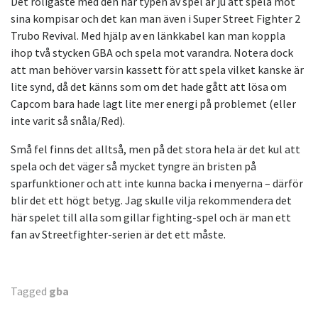
Det roligaste med den här typen av spel är ju att spela mot
sina kompisar och det kan man även i Super Street Fighter 2
Trubo Revival. Med hjälp av en länkkabel kan man koppla
ihop två stycken GBA och spela mot varandra. Notera dock
att man behöver varsin kassett för att spela vilket kanske är
lite synd, då det känns som om det hade gått att lösa om
Capcom bara hade lagt lite mer energi på problemet (eller
inte varit så snåla/Red).
Små fel finns det alltså, men på det stora hela är det kul att
spela och det väger så mycket tyngre än bristen på
sparfunktioner och att inte kunna backa i menyerna – därför
blir det ett högt betyg. Jag skulle vilja rekommendera det
här spelet till alla som gillar fighting-spel och är man ett
fan av Streetfighter-serien är det ett måste.
Tagged
gba