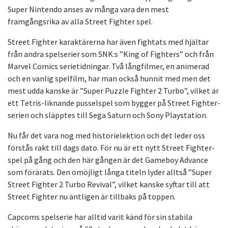
Super Nintendo anses av många vara den mest
framgångsrika av alla Street Fighter spel.
Street Fighter karaktärerna har även fightats med hjältar
från andra spelserier som SNK:s ”King of Fighters” och från
Marvel Comics serietidningar. Två långfilmer, en animerad
och en vanlig spelfilm, har man också hunnit med men det
mest udda kanske är ”Super Puzzle Fighter 2 Turbo”, vilket är
ett Tetris-liknande pusselspel som bygger på Street Fighter-
serien och släpptes till Sega Saturn och Sony Playstation.
Nu får det vara nog med historielektion och det leder oss
förstås rakt till dags dato. För nu är ett nytt Street Fighter-
spel på gång och den här gången är det Gameboy Advance
som förärats. Den omöjligt långa titeln lyder alltså ”Super
Street Fighter 2 Turbo Revival”, vilket kanske syftar till att
Street Fighter nu äntligen är tillbaks på toppen.
Capcoms spelserie har alltid varit känd för sin stabila