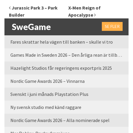
Inläggsnavigering
Jurassic Park 3 – Park
X-Men Reign of
Builder
Apocalypse
SweGame
SE FLER
Fares skrattar hela vägen till banken – skulle vi tro
Games Made in Sweden 2026 – Den årliga rean är tillbaka
Hazelight Studios får regeringens exportpris 2025
Nordic Game Awards 2026 – Vinnarna
Svenskt i juni månads Playstation Plus
Ny svensk studio med känd raggare
Nordic Game Awards 2026 – Alla nominerade spel