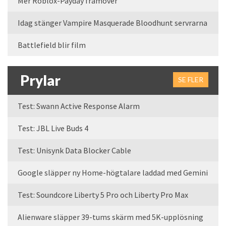
Mer Roblox-Payday framöver
Idag stänger Vampire Masquerade Bloodhunt servrarna
Battlefield blir film
Prylar
SE FLER
Test: Swann Active Response Alarm
Test: JBL Live Buds 4
Test: Unisynk Data Blocker Cable
Google släpper ny Home-högtalare laddad med Gemini
Test: Soundcore Liberty 5 Pro och Liberty Pro Max
Alienware släpper 39-tums skärm med 5K-upplösning