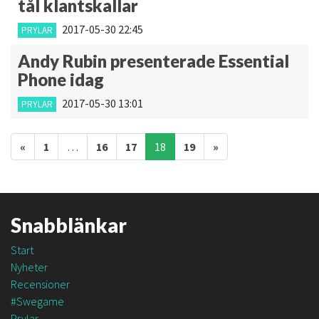
tål klantskallar
2017-05-30 22:45
PRYLAR
Andy Rubin presenterade Essential
Phone idag
2017-05-30 13:01
PRYLAR
Inläggsnavigering
«
1
…
16
17
18
19
»
Snabblänkar
Start
Nyheter
Recensioner
#Swegame
Prylar