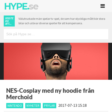
HYPE.
se
VISSTE
Välutrustade män spelar tv-spel, de som har olyckliga mått kör stora
DU
bilar och utövar diverse sporter för att kompensera.
ATT...
NES-Cosplay med ny hoodie från
Merchoid
2017-07-13 15:18
NINTENDO
NYHETER
PRYLAR