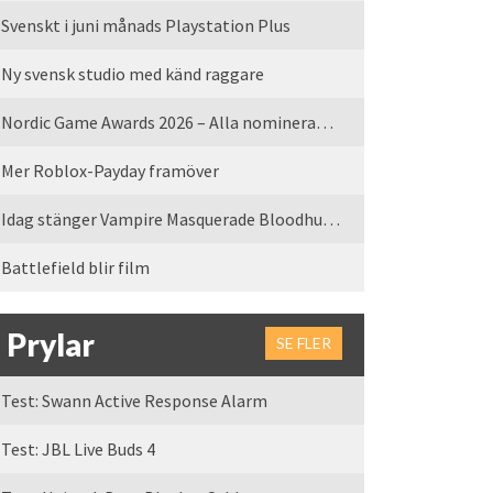
Svenskt i juni månads Playstation Plus
Ny svensk studio med känd raggare
Nordic Game Awards 2026 – Alla nominerade spel
Mer Roblox-Payday framöver
Idag stänger Vampire Masquerade Bloodhunt servrarna
Battlefield blir film
Prylar
SE FLER
Test: Swann Active Response Alarm
Test: JBL Live Buds 4