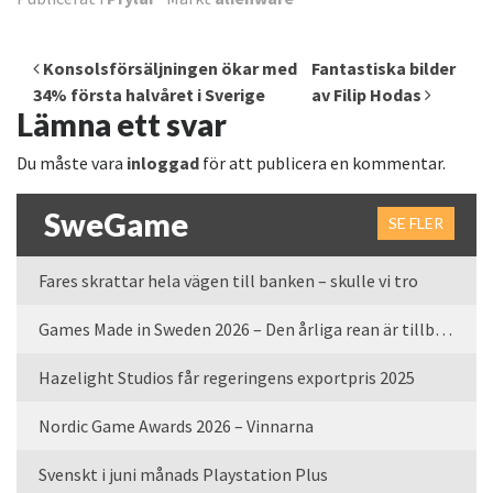
Inläggsnavigering
Konsolsförsäljningen ökar med
Fantastiska bilder
34% första halvåret i Sverige
av Filip Hodas
Lämna ett svar
Du måste vara
inloggad
för att publicera en kommentar.
SweGame
SE FLER
Fares skrattar hela vägen till banken – skulle vi tro
Games Made in Sweden 2026 – Den årliga rean är tillbaka
Hazelight Studios får regeringens exportpris 2025
Nordic Game Awards 2026 – Vinnarna
Svenskt i juni månads Playstation Plus