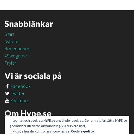
Snabblänkar
Start
Nyheter
Recensioner
#Swegame
Prylar
Vi är sociala på
Facebook
Twitter
YouTube
Om Hype.se
Integritet och cookies: HYPE.se använder cookies. Genom att fortsätta HYPE.se
Om oss
godkänner du deras användning. Vill du veta mer,
Om #SweGame
inklusive hur du kontrollerar cookies, se:
Cookie-policy