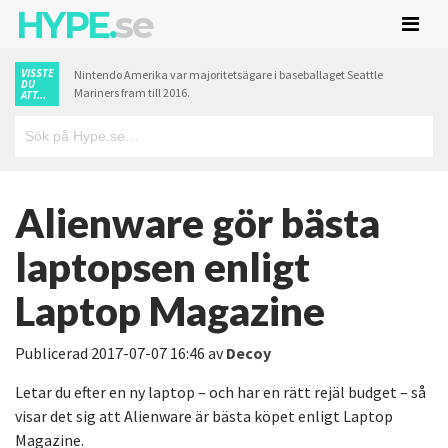
HYPE.
se
VISSTE
Nintendo Amerika var majoritetsägare i baseballaget Seattle
DU
Mariners fram till 2016.
ATT...
Alienware gör bästa
laptopsen enligt
Laptop Magazine
Publicerad
2017-07-07 16:46
av
Decoy
Letar du efter en ny laptop – och har en rätt rejäl budget – så
visar det sig att Alienware är bästa köpet enligt Laptop
Magazine.