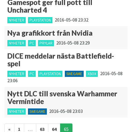
Gamespot ger full pott till
Uncharted 4
2016-05-08 23:32
NYHETER
PLAYSTATION
Nya grafikkort från Nvidia
2016-05-08 23:29
NYHETER
PC
PRYLAR
DICE meddelar nästa Battlefield-
spel
2016-05-08
NYHETER
PC
PLAYSTATION
SWEGAME
XBOX
23:06
Nytt DLC till svenska Warhammer
Vermintide
2016-05-08 23:03
NYHETER
SWEGAME
Inläggsnavigering
«
1
…
63
64
65