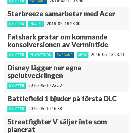
2016-05-17 18:50
NYHETER
SWEGAME
Starbreeze samarbetar med Acer
2016-05-16 23:00
NYHETER
PRYLAR
Fatshark pratar om kommande
konsolversionen av Vermintide
2016-05-13 23:11
NYHETER
PLAYSTATION
SWEGAME
XBOX
Disney lägger ner egna
spelutvecklingen
2016-05-10 23:52
NYHETER
Battlefield 1 bjuder på första DLC
2016-05-10 16:38
NYHETER
Streetfighter V säljer inte som
planerat