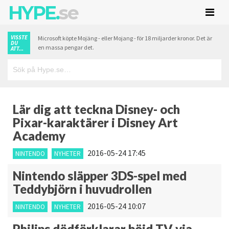
HYPE.
se
VISSTE
Microsoft köpte Mojäng - eller Mojang - för 18 miljarder kronor. Det är
DU
en massa pengar det.
ATT...
Lär dig att teckna Disney- och
Pixar-karaktärer i Disney Art
Academy
2016-05-24 17:45
NINTENDO
NYHETER
Nintendo släpper 3DS-spel med
Teddybjörn i huvudrollen
2016-05-24 10:07
NINTENDO
NYHETER
Philips dödförklarar böjd TV via