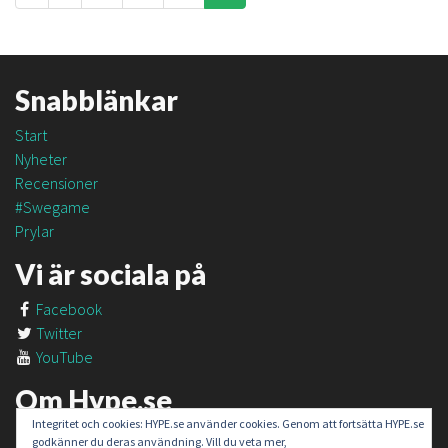
Snabblänkar
Start
Nyheter
Recensioner
#Swegame
Prylar
Vi är sociala på
Facebook
Twitter
YouTube
Om Hype.se
Integritet och cookies: HYPE.se använder cookies. Genom att fortsätta HYPE.se
Om oss
godkänner du deras användning. Vill du veta mer,