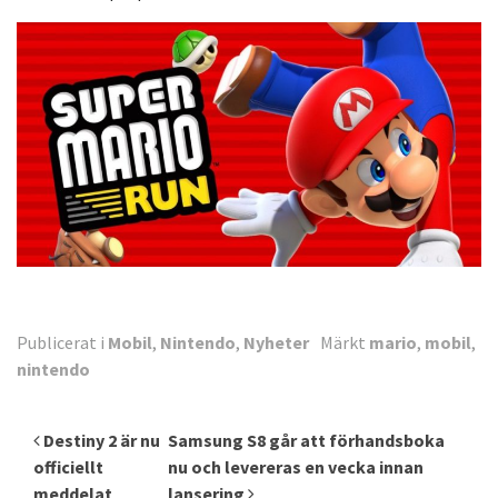
Publicerat i
Mobil
,
Nintendo
,
Nyheter
Märkt
mario
,
mobil
,
nintendo
Inläggsnavigering
Destiny 2 är nu
Samsung S8 går att förhandsboka
officiellt
nu och levereras en vecka innan
meddelat
lansering