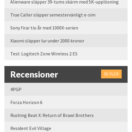
Alienware släpper 39-tums skärm med 5K-upplösning
True Caller släpper semestervänligt e-sim
Sony firar tio år med 1000X-serien
Xiaomi släpper lur under 2000 kronor
Test: Logitech Zone Wireless 2 ES
Recensioner
SE FLER
4PGP
Forza Horizon 6
Rushing Beat X: Return of Brawl Brothers
Resident Evil Village