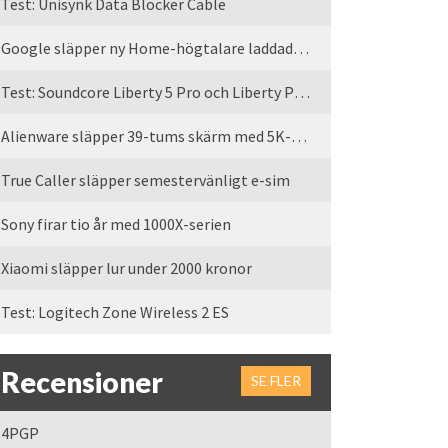
Test: Unisynk Data Blocker Cable
Google släpper ny Home-högtalare laddad med Gemini
Test: Soundcore Liberty 5 Pro och Liberty Pro Max
Alienware släpper 39-tums skärm med 5K-upplösning
True Caller släpper semestervänligt e-sim
Sony firar tio år med 1000X-serien
Xiaomi släpper lur under 2000 kronor
Test: Logitech Zone Wireless 2 ES
Recensioner
SE FLER
4PGP