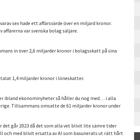
arav sex hade ett affärsvärde över en miljard kronor.
av affärerna var svenska bolag säljare.
ans in över 2,6 miljarder kronor i bolagsskatt på sina
alat 1,4 miljarder kronor i löneskatter.
ler ibland ekonominyheter så håller du nog med… i alla
verige. Tillsammans omsatte de 61 miljarder kronor under
r det går 2023 då det som alla vet blivit lite sämre tider
ll och med blivit ersatta av AI som basunerats ut rätt hårt