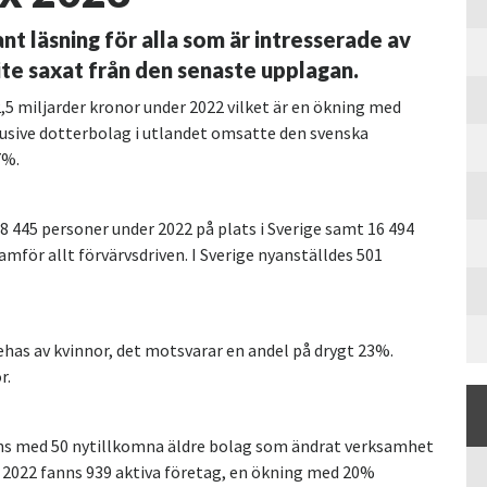
ant läsning för alla som är intresserade av
ite saxat från den senaste upplagan.
,5 miljarder kronor under 2022 vilket är en ökning med
lusive dotterbolag i utlandet omsatte den svenska
7%.
8 445 personer under 2022 på plats i Sverige samt 16 494
mför allt förvärvsdriven. I Sverige nyanställdes 501
nehas av kvinnor, det motsvarar en andel på drygt 23%.
r.
ans med 50 nytillkomna äldre bolag som ändrat verksamhet
er 2022 fanns 939 aktiva företag, en ökning med 20%