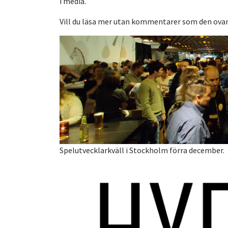
i media.
Vill du läsa mer utan kommentarer som den ova
Spelutvecklarkväll i Stockholm förra december.