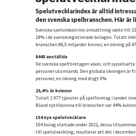
Spelutvecklarindex är alltid intress
den svenska spelbranschen. Här är l
Svenska spelsindustrins omsättning växte till 32
18% i de svenskregistrerade bolagen. Totalt ink
branschen 86,5 miljarder kronor, en ökning på 4
8445 anställda
De svenska spelföretagen växer, och sysselsatte 
personer utomlands. Den globala ökningen är fra
personer, en ökning med drygt 6%.
23,4% är kvinnor
Totalt 1 977 tjänster på spelföretag i landet in
Bland nytillkomna till branschen var 44% kvinno
154 nya spelutvecklare
104 bolag startade under 2022, dessa tillsamm
till spelutveckling, resulterar att det i decemb