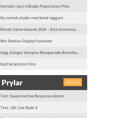
Svenskt i juni månads Playstation Plus
Ny svensk studio med känd raggare
Nordic Game Awards 2026 – Alla nominerade spel
Mer Roblox-Payday framöver
Idag stänger Vampire Masquerade Bloodhunt servrarna
Battlefield blir film
Prylar
SE FLER
Test: Swann Active Response Alarm
Test: JBL Live Buds 4