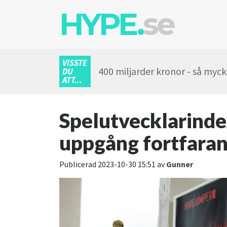
HYPE.
se
VISSTE
400 miljarder kronor - så myc
DU
ATT...
Spelutvecklarinde
uppgång fortfara
Publicerad
2023-10-30 15:51
av
Gunner