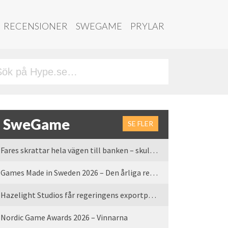
RECENSIONER
SWEGAME
PRYLAR
SweGame
SE FLER
Fares skrattar hela vägen till banken – skulle vi tro
Games Made in Sweden 2026 – Den årliga rean är tillbaka
Hazelight Studios får regeringens exportpris 2025
Nordic Game Awards 2026 – Vinnarna