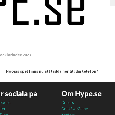
ecklarindex 2023
Hoojas spel finns nu att ladda ner till din telefon
är sociala på
Om Hype.se
ebook
Om oss
ter
Om #SweGame
Tube
Kontakt