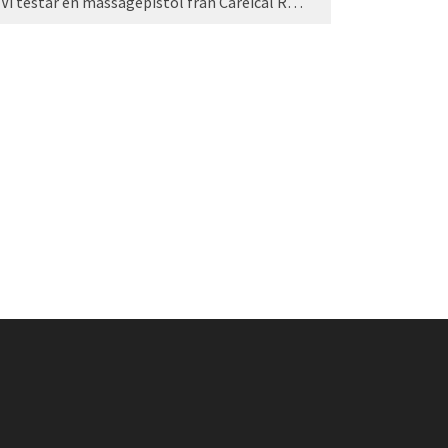
Vi testar en massagepistol från Careical Recovery