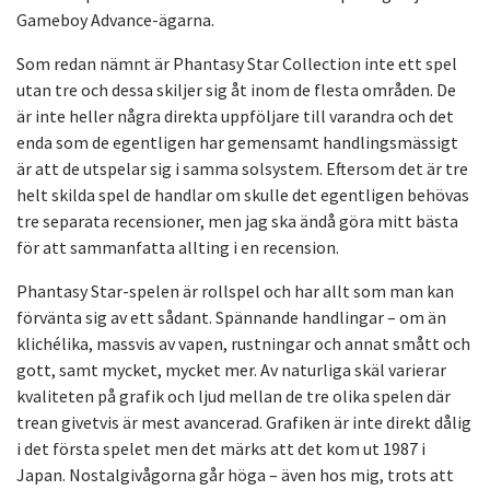
Gameboy Advance-ägarna.
Som redan nämnt är Phantasy Star Collection inte ett spel
utan tre och dessa skiljer sig åt inom de flesta områden. De
är inte heller några direkta uppföljare till varandra och det
enda som de egentligen har gemensamt handlingsmässigt
är att de utspelar sig i samma solsystem. Eftersom det är tre
helt skilda spel de handlar om skulle det egentligen behövas
tre separata recensioner, men jag ska ändå göra mitt bästa
för att sammanfatta allting i en recension.
Phantasy Star-spelen är rollspel och har allt som man kan
förvänta sig av ett sådant. Spännande handlingar – om än
klichélika, massvis av vapen, rustningar och annat smått och
gott, samt mycket, mycket mer. Av naturliga skäl varierar
kvaliteten på grafik och ljud mellan de tre olika spelen där
trean givetvis är mest avancerad. Grafiken är inte direkt dålig
i det första spelet men det märks att det kom ut 1987 i
Japan. Nostalgivågorna går höga – även hos mig, trots att