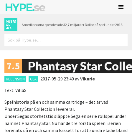
HYPE.
se
VISSTE
Amerikanarna spenderade 32,7 miljarder Dollar på spel under 2018.
DU
ATT...
Phantasy Star Coll
7.5
2017-05-29 23:40
av
Vikarie
RECENSION
GBA
Text: VillaS
Spelhistoria på en och samma cartridge – det är vad
Phantasy Star Collection levererar.
Under Segas storhetstid släppte Sega en serie rollspel under
namnet Phantasy Star. Nu har de tre första spelen i serien
förenats på en och samma kassett för att sprida glädje bland