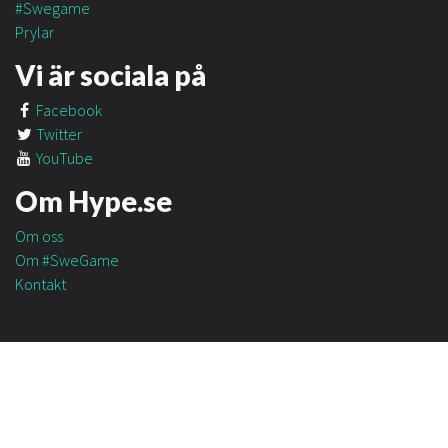
#Swegame
Prylar
Vi är sociala på
Facebook
Twitter
YouTube
Om Hype.se
Om oss
Om #SweGame
Kontakt