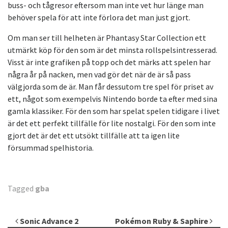
buss- och tågresor eftersom man inte vet hur länge man
behöver spela för att inte förlora det man just gjort.
Om man ser till helheten är Phantasy Star Collection ett
utmärkt köp för den som är det minsta rollspelsintresserad.
Visst är inte grafiken på topp och det märks att spelen har
några år på nacken, men vad gör det när de är så pass
välgjorda som de är. Man får dessutom tre spel för priset av
ett, något som exempelvis Nintendo borde ta efter med sina
gamla klassiker. För den som har spelat spelen tidigare i livet
är det ett perfekt tillfälle för lite nostalgi. För den som inte
gjort det är det ett utsökt tillfälle att ta igen lite
försummad spelhistoria.
Tagged
gba
Inläggsnavigering
Sonic Advance 2
Pokémon Ruby & Saphire