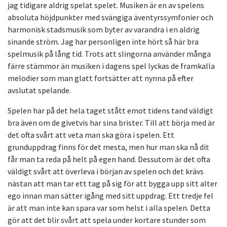
jag tidigare aldrig spelat spelet. Musiken är en av spelens
absoluta höjdpunkter med svängiga äventyrssymfonier och
harmonisk stadsmusik som byter av varandra i en aldrig
sinande ström. Jag har personligen inte hört så här bra
spelmusik på lång tid. Trots att slingorna använder många
färre stämmor än musiken i dagens spel lyckas de framkalla
melodier som man glatt fortsätter att nynna på efter
avslutat spelande.
Spelen har på det hela taget stått emot tidens tand väldigt
bra även om de givetvis har sina brister. Till att börja med är
det ofta svårt att veta man ska göra i spelen. Ett
grunduppdrag finns för det mesta, men hur man ska nå dit
får man ta reda på helt på egen hand. Dessutom är det ofta
väldigt svårt att överleva i början av spelen och det krävs
nästan att man tar ett tag på sig för att bygga upp sitt alter
ego innan man sätter igång med sitt uppdrag. Ett tredje fel
är att man inte kan spara var som helst i alla spelen. Detta
gör att det blir svårt att spela under kortare stunder som