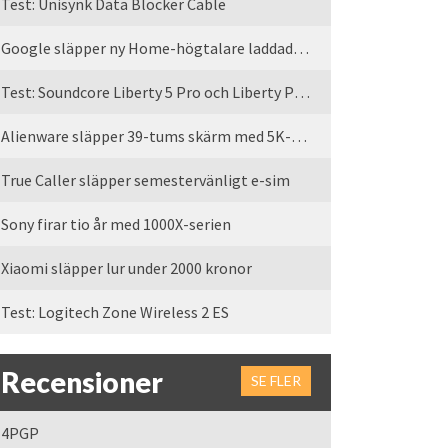
Test: Unisynk Data Blocker Cable
Google släpper ny Home-högtalare laddad med Gemini
Test: Soundcore Liberty 5 Pro och Liberty Pro Max
Alienware släpper 39-tums skärm med 5K-upplösning
True Caller släpper semestervänligt e-sim
Sony firar tio år med 1000X-serien
Xiaomi släpper lur under 2000 kronor
Test: Logitech Zone Wireless 2 ES
Recensioner
SE FLER
4PGP