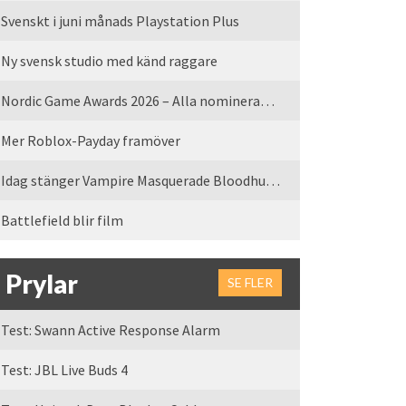
Svenskt i juni månads Playstation Plus
Ny svensk studio med känd raggare
Nordic Game Awards 2026 – Alla nominerade spel
Mer Roblox-Payday framöver
Idag stänger Vampire Masquerade Bloodhunt servrarna
Battlefield blir film
Prylar
SE FLER
Test: Swann Active Response Alarm
Test: JBL Live Buds 4