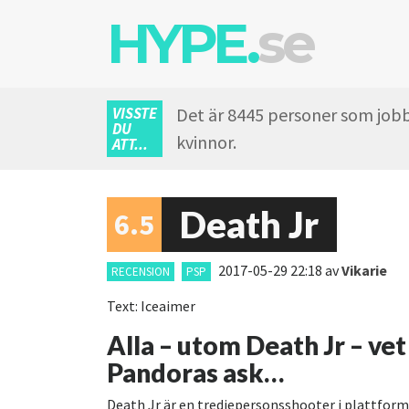
HYPE.
se
VISSTE
Det är 8445 personer som jobb
DU
kvinnor.
ATT...
Death Jr
6.5
2017-05-29 22:18
av
Vikarie
RECENSION
PSP
Text: Iceaimer
Alla – utom Death Jr – ve
Pandoras ask…
Death Jr är en tredjepersonsshooter i plattfor