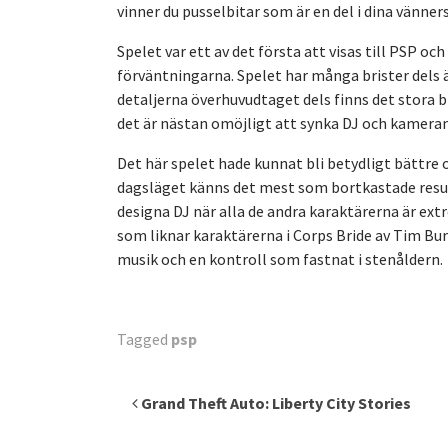
vinner du pusselbitar som är en del i dina vänner
Spelet var ett av det första att visas till PSP o
förväntningarna. Spelet har många brister dels 
detaljerna överhuvudtaget dels finns det stora br
det är nästan omöjligt att synka DJ och kameran
Det här spelet hade kunnat bli betydligt bättre
dagsläget känns det mest som bortkastade resur
designa DJ när alla de andra karaktärerna är ext
som liknar karaktärerna i Corps Bride av Tim B
musik och en kontroll som fastnat i stenåldern.
Tagged
psp
Inläggsnavigering
Grand Theft Auto: Liberty City Stories