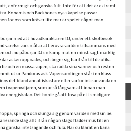
att, enformigt och ganska fult. Inte för att det är extremt
 extra. Konamis och Backbones nya skapelse passar
en för oss som kräver lite mer är spelet något man
börjar med att huvudkaraktären DJ, under ett skolbesök
ond varelse vars mål är att erövra världen tillsammans med
asken och nu påbörjar DJ en kamp mot en minst sagt märklig
där asken öppnades, och beger sig härifrån till de olika
n lie och en massa vapen, ska rädda sina vänner och resten
mit ut ur Pandoras ask. Vapensamlingen står i en klass
inns det bland annat iskastare eller varför inte använda en
lem i vapenväljaren, som är så långsam att innan man
lva energiskalan. Det borde gå att lösa på ett smidigare
hoppa, springa och slunga sig genom världen med sin lie.
arierande slag allt ifrån någon slags fladdermus till en
a ganska intetsägande och fula. När du klarat en bana