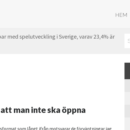
HEM
ar med spelutveckling i Sverige, varav 23,4% är
t att man inte ska öppna
msformat som långt ifrån motsvarar de förväntningar jag