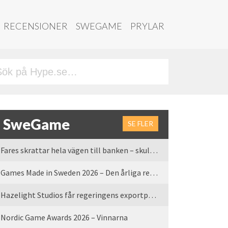
RECENSIONER
SWEGAME
PRYLAR
SweGame
SE FLER
Fares skrattar hela vägen till banken – skulle vi tro
Games Made in Sweden 2026 – Den årliga rean är tillbaka
Hazelight Studios får regeringens exportpris 2025
Nordic Game Awards 2026 – Vinnarna