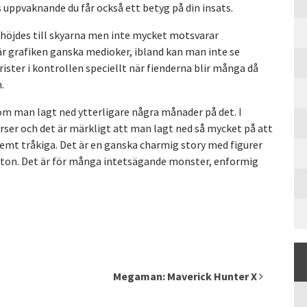
s uppvaknande du får också ett betyg på din insats.
ch höjdes till skyarna men inte mycket motsvarar
är grafiken ganska medioker, ibland kan man inte se
ister i kontrollen speciellt när fienderna blir många då
.
 om man lagt ned ytterligare några månader på det. I
ser och det är märkligt att man lagt ned så mycket på att
remt tråkiga. Det är en ganska charmig story med figurer
urton. Det är för många intetsägande monster, enformig
Megaman: Maverick Hunter X