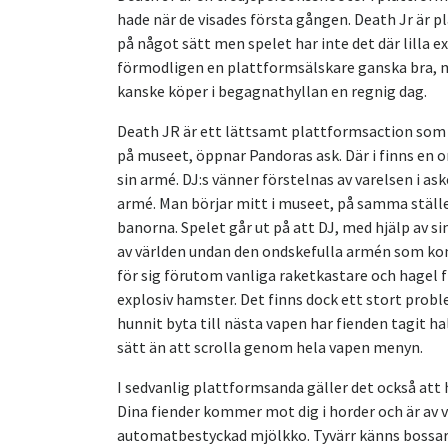
hade när de visades första gången. Death Jr är pl
på något sätt men spelet har inte det där lilla
förmodligen en plattformsälskare ganska bra, m
kanske köper i begagnathyllan en regnig dag.
Death JR är ett lättsamt plattformsaction som 
på museet, öppnar Pandoras ask. Där i finns en 
sin armé. DJ:s vänner förstelnas av varelsen i 
armé. Man börjar mitt i museet, på samma ställe 
banorna. Spelet går ut på att DJ, med hjälp av si
av världen undan den ondskefulla armén som kom
för sig förutom vanliga raketkastare och hagel f
explosiv hamster. Det finns dock ett stort prob
hunnit byta till nästa vapen har fienden tagit ha
sätt än att scrolla genom hela vapen menyn.
I sedvanlig plattformsanda gäller det också att 
Dina fiender kommer mot dig i horder och är av v
automatbestyckad mjölkko. Tyvärr känns bossarn