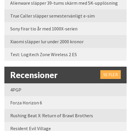
Alienware släpper 39-tums skärm med 5K-upplösning
True Caller släpper semestervänligt e-sim
Sony firar tio år med 1000X-serien
Xiaomi släpper lur under 2000 kronor
Test: Logitech Zone Wireless 2 ES
Recensioner
SE FLER
4PGP
Forza Horizon 6
Rushing Beat X: Return of Brawl Brothers
Resident Evil Village