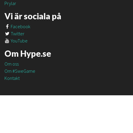
Prylar
Vi är sociala på
Facebook
Twitter
YouTube
Om Hype.se
Om oss
Om #SweGame
Kontakt