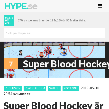
HYPE.
se
VISSTE
27% av spelarna är under 18 år, 26% är 50 år eller äldre.
DU
ATT...
Super Blood Hocke
7
2019-05-10
RECENSION
PLAYSTATION 4
SWITCH
XBOX ONE
20:54
av
Gunner
Super Blood Hockey är