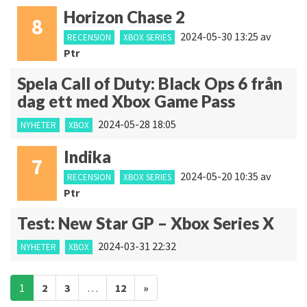
Horizon Chase 2
8
2024-05-30 13:25
av
RECENSION
XBOX SERIES
Ptr
Spela Call of Duty: Black Ops 6 från
dag ett med Xbox Game Pass
2024-05-28 18:05
NYHETER
XBOX
Indika
7
2024-05-20 10:35
av
RECENSION
XBOX SERIES
Ptr
Test: New Star GP – Xbox Series X
2024-03-31 22:32
NYHETER
XBOX
Inläggsnavigering
1
2
3
…
12
»