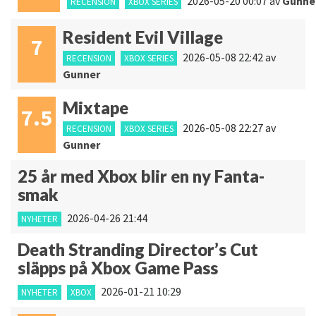
2026-05-20 00:07
av
Gunne
RECENSION
XBOX SERIES
Resident Evil Village
7
2026-05-08 22:42
av
RECENSION
XBOX SERIES
Gunner
Mixtape
7.5
2026-05-08 22:27
av
RECENSION
XBOX SERIES
Gunner
25 år med Xbox blir en ny Fanta-
smak
2026-04-26 21:44
NYHETER
Death Stranding Director’s Cut
släpps på Xbox Game Pass
2026-01-21 10:29
NYHETER
XBOX