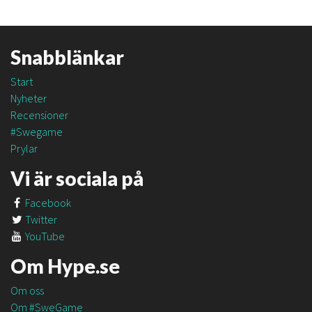
Snabblänkar
Start
Nyheter
Recensioner
#Swegame
Prylar
Vi är sociala på
Facebook
Twitter
YouTube
Om Hype.se
Om oss
Om #SweGame