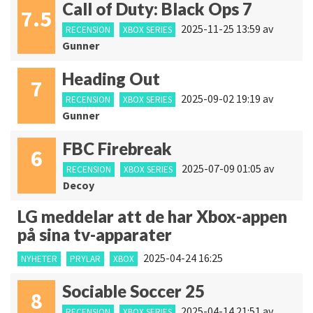
Call of Duty: Black Ops 7
7.5
2025-11-25 13:59
av
RECENSION
XBOX SERIES
Gunner
Heading Out
7
2025-09-02 19:19
av
RECENSION
XBOX SERIES
Gunner
FBC Firebreak
6
2025-07-09 01:05
av
RECENSION
XBOX SERIES
Decoy
LG meddelar att de har Xbox-appen
på sina tv-apparater
2025-04-24 16:25
NYHETER
PRYLAR
XBOX
Sociable Soccer 25
8
2025-04-14 21:51
av
RECENSION
XBOX SERIES