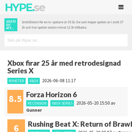
HYPE.
se
VISSTE
Snittåldern för en tv-spelare är 35 år. De som köper spelen är i snitt 37
DU
år och har spelat sedan minst 12 år tillbaka.
ATT...
Xbox firar 25 år med retrodesignad
Series X
2026-06-08 11:17
NYHETER
XBOX
Forza Horizon 6
8.5
2026-05-20 15:50
av
RECENSION
XBOX SERIES
Gunner
Rushing Beat X: Return of Braw
6