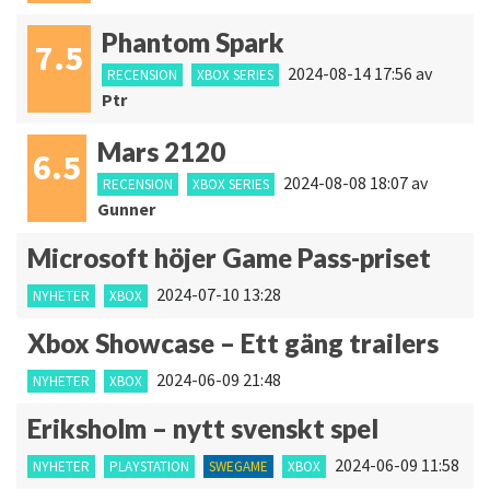
Phantom Spark
7.5
2024-08-14 17:56
av
RECENSION
XBOX SERIES
Ptr
Mars 2120
6.5
2024-08-08 18:07
av
RECENSION
XBOX SERIES
Gunner
Microsoft höjer Game Pass-priset
2024-07-10 13:28
NYHETER
XBOX
Xbox Showcase – Ett gäng trailers
2024-06-09 21:48
NYHETER
XBOX
Eriksholm – nytt svenskt spel
2024-06-09 11:58
NYHETER
PLAYSTATION
SWEGAME
XBOX