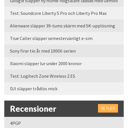
Google släpper ny Home-högtalare laddad med Gemini
Test: Soundcore Liberty 5 Pro och Liberty Pro Max
Alienware släpper 39-tums skärm med 5K-upplösning
True Caller släpper semestervänligt e-sim
Sony firar tio år med 1000X-serien
Xiaomi släpper lur under 2000 kronor
Test: Logitech Zone Wireless 2 ES
DJI släpper trådlös mick
Recensioner
SE FLER
4PGP