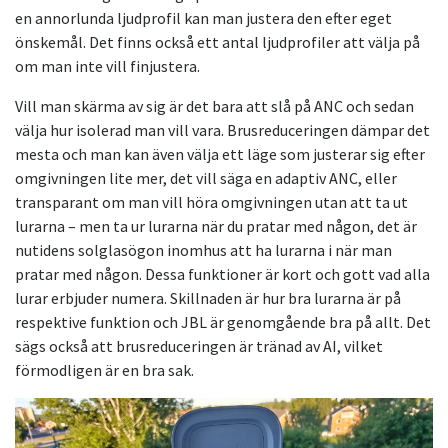
en annorlunda ljudprofil kan man justera den efter eget
önskemål. Det finns också ett antal ljudprofiler att välja på
om man inte vill finjustera.
Vill man skärma av sig är det bara att slå på ANC och sedan
välja hur isolerad man vill vara. Brusreduceringen dämpar det
mesta och man kan även välja ett läge som justerar sig efter
omgivningen lite mer, det vill säga en adaptiv ANC, eller
transparant om man vill höra omgivningen utan att ta ut
lurarna – men ta ur lurarna när du pratar med någon, det är
nutidens solglasögon inomhus att ha lurarna i när man
pratar med någon. Dessa funktioner är kort och gott vad alla
lurar erbjuder numera. Skillnaden är hur bra lurarna är på
respektive funktion och JBL är genomgående bra på allt. Det
sägs också att brusreduceringen är tränad av AI, vilket
förmodligen är en bra sak.