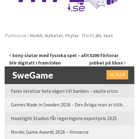
Publicerat i
Mobil
,
Nyheter
,
Prylar
Märkt
jbl
,
test
Inläggsnavigering
Sony slutar med fysiska spel – allt
3200 förlorar
blir digitalt i framtiden
jobbet på Xbox
SweGame
SE FLER
Fares skrattar hela vägen till banken – skulle vi tro
Games Made in Sweden 2026 – Den årliga rean är tillbaka
Hazelight Studios får regeringens exportpris 2025
Nordic Game Awards 2026 – Vinnarna