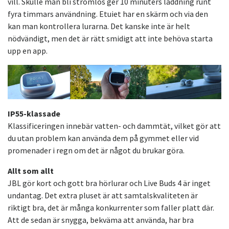
vill. Skulle man bli strömlös ger 10 minuters laddning runt
fyra timmars användning. Etuiet har en skärm och via den
kan man kontrollera lurarna. Det kanske inte är helt
nödvändigt, men det är rätt smidigt att inte behöva starta
upp en app.
IP55-klassade
Klassificeringen innebär vatten- och dammtät, vilket gör att
du utan problem kan använda dem på gymmet eller vid
promenader i regn om det är något du brukar göra.
Allt som allt
JBL gör kort och gott bra hörlurar och Live Buds 4 är inget
undantag. Det extra pluset är att samtalskvaliteten är
riktigt bra, det är många konkurrenter som faller platt där.
Att de sedan är snygga, bekväma att använda, har bra