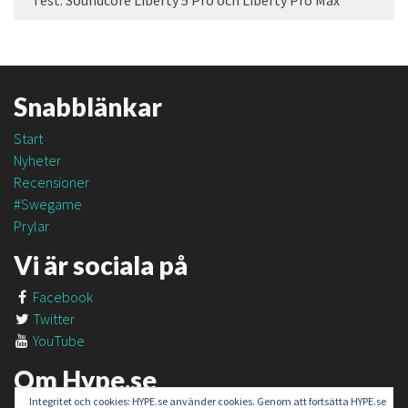
Test: Soundcore Liberty 5 Pro och Liberty Pro Max
Snabblänkar
Start
Nyheter
Recensioner
#Swegame
Prylar
Vi är sociala på
Facebook
Twitter
YouTube
Om Hype.se
Integritet och cookies: HYPE.se använder cookies. Genom att fortsätta HYPE.se