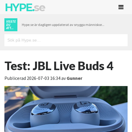
HYPE.
se
VISSTE
Hype.se är dagligen uppdaterat av snygga människor...
DU
ATT...
Test: JBL Live Buds 4
Publicerad
2026-07-03 16:34
av
Gunner