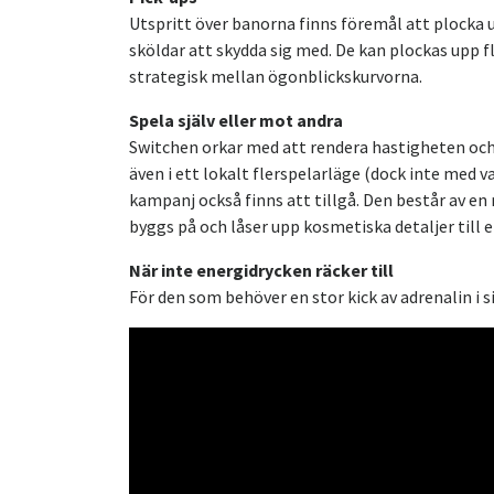
Utspritt över banorna finns föremål att plocka 
sköldar att skydda sig med. De kan plockas upp fl
strategisk mellan ögonblickskurvorna.
Spela själv eller mot andra
Switchen orkar med att rendera hastigheten och tu
även i ett lokalt flerspelarläge (dock inte med v
kampanj också finns att tillgå. Den består av en
byggs på och låser upp kosmetiska detaljer till en
När inte energidrycken räcker till
För den som behöver en stor kick av adrenalin i 