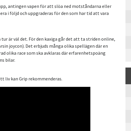
upp, antingen vapen för att slöa ned motståndarna eller
era i följd och uppgraderas för den som har tid att vara
r är väl det. För den kaxiga går det att ta striden online,
arsin joycon). Det erbjuds många olika spellägen där en
 rad olika race som ska avklaras där erfarenhetspoäng
s bilar.
sitt liv kan Grip rekommenderas.