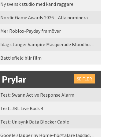
Ny svensk studio med känd raggare
Nordic Game Awards 2026 – Alla nominerade spel
Mer Roblox-Payday framöver
Idag stänger Vampire Masquerade Bloodhunt servrarna
Battlefield blir film
Prylar
SE FLER
Test: Swann Active Response Alarm
Test: JBL Live Buds 4
Test: Unisynk Data Blocker Cable
Google släpper ny Home-högtalare laddad med Gemini