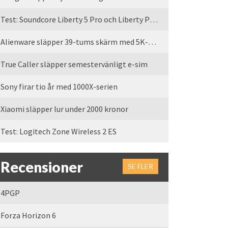
Test: Soundcore Liberty 5 Pro och Liberty Pro Max
Alienware släpper 39-tums skärm med 5K-upplösning
True Caller släpper semestervänligt e-sim
Sony firar tio år med 1000X-serien
Xiaomi släpper lur under 2000 kronor
Test: Logitech Zone Wireless 2 ES
Recensioner
SE FLER
4PGP
Forza Horizon 6