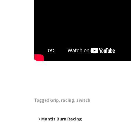
Tagged
Grip
,
racing
,
switch
Inläggsnavigering
Mantis Burn Racing