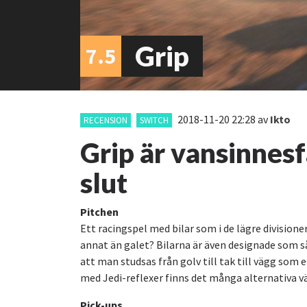
Grip
7.5
2018-11-20 22:28
av
Ikto
RECENSION
SWITCH
Grip är vansinnesfä
slut
Pitchen
Ett racingspel med bilar som i de lägre division
annat än galet? Bilarna är även designade som så
att man studsas från golv till tak till vägg som 
med Jedi-reflexer finns det många alternativa 
Pick-ups