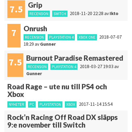
Grip
7.5
2018-11-20 22:28
av
Ikto
RECENSION
SWITCH
Onrush
7
2018-07-07
RECENSION
PLAYSTATION 4
XBOX ONE
18:29
av
Gunner
Burnout Paradise Remastered
7.5
2018-03-27 19:03
av
RECENSION
PLAYSTATION 4
Gunner
Road Rage – ute nu till PS4 och
Xbox
2017-11-14 15:54
NYHETER
PC
PLAYSTATION
XBOX
Rock’n Racing Off Road DX släpps
9:e november till Switch