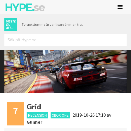
HYPE.
se
VISSTE
Tv-spelstumme är vanligare än man tror.
DU
ATT...
Grid
7
2019-10-26 17:10
av
RECENSION
XBOX ONE
Gunner