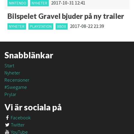
2017-10-31 12:41
NINTENDO
NYHETER
Bilspelet Gravel bjuder på ny trailer
2017-08-22 21:39
NYHETER
PLAYSTATION
XBOX
Snabblänkar
Start
Nyheter
Recensioner
#Swegame
Prylar
Vi är sociala på
Facebook
Twitter
YouTube