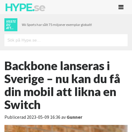
HYPE.
se
VISSTE
Wii Sports har sålt 75 miljoner exemplar globalt!
DU
ATT...
Backbone lanseras i
Sverige – nu kan du få
din mobil att likna en
Switch
Publicerad
2023-05-09 16:36
av
Gunner