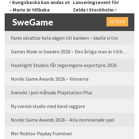
Inläggsnavigering
Kungsbacka kan andas ut
Lanseringsevent för
– Mario är tillbaka
Zelda i Stockholm
SweGame
SE FLER
Fares skrattar hela vägen till banken – skulle vi tro
Games Made in Sweden 2026 – Den årliga rean är tillbaka
Hazelight Studios får regeringens exportpris 2025
Nordic Game Awards 2026 – Vinnarna
Svenskt i juni månads Playstation Plus
Ny svensk studio med känd raggare
Nordic Game Awards 2026 – Alla nominerade spel
Mer Roblox-Payday framöver