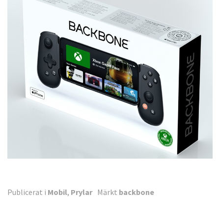
Publicerat i
Mobil
,
Prylar
Märkt
backbone