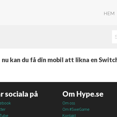
HEM
 nu kan du få din mobil att likna en Switc
är sociala på
Om Hype.se
ebook
Om oss
ter
Om #SweGame
Tube
Kontakt