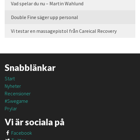
Vad spelar du nu – Martin Wahlund
Double Fine säger upp personal
Vi testar en massagepistol från Careical Recovery
Snabblänkar
Start
Nyheter
Recensioner
#Swegame
Prylar
Vi är sociala på
Facebook