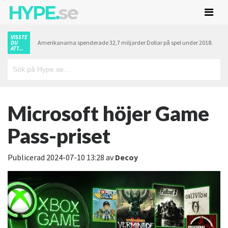
HYPE.
se
VISSTE
Amerikanarna spenderade 32,7 miljarder Dollar på spel under 2018.
DU
ATT...
Microsoft höjer Game
Pass-priset
Publicerad
2024-07-10 13:28
av
Decoy