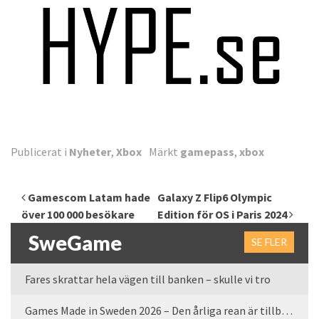
Publicerat i
Nyheter
,
Xbox
Märkt
gamepass
,
xbox
Inläggsnavigering
Gamescom Latam hade
Galaxy Z Flip6 Olympic
över 100 000 besökare
Edition för OS i Paris 2024
SweGame
SE FLER
Fares skrattar hela vägen till banken – skulle vi tro
Games Made in Sweden 2026 – Den årliga rean är tillbaka