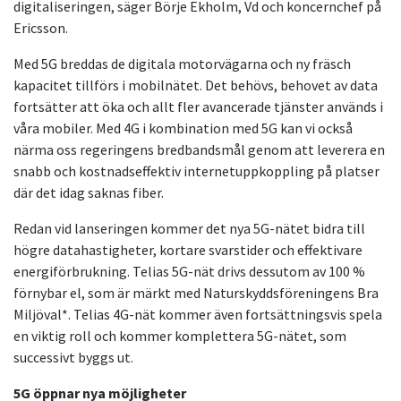
digitaliseringen, säger Börje Ekholm, Vd och koncernchef på
Ericsson.
Med 5G breddas de digitala motorvägarna och ny fräsch
kapacitet tillförs i mobilnätet. Det behövs, behovet av data
fortsätter att öka och allt fler avancerade tjänster används i
våra mobiler. Med 4G i kombination med 5G kan vi också
närma oss regeringens bredbandsmål genom att leverera en
snabb och kostnadseffektiv internetuppkoppling på platser
där det idag saknas fiber.
Redan vid lanseringen kommer det nya 5G-nätet bidra till
högre datahastigheter, kortare svarstider och effektivare
energiförbrukning. Telias 5G-nät drivs dessutom av 100 %
förnybar el, som är märkt med Naturskyddsföreningens Bra
Miljöval*. Telias 4G-nät kommer även fortsättningsvis spela
en viktig roll och kommer komplettera 5G-nätet, som
successivt byggs ut.
5G öppnar nya möjligheter