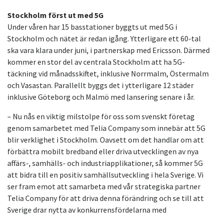
Stockholm först ut med 5G
Under våren har 15 basstationer byggts ut med 5G i
Stockholm och nätet är redan igång. Ytterligare ett 60-tal
ska vara klara under juni, i partnerskap med Ericsson. Därmed
kommer en stor del av centrala Stockholm att ha 5G-
täckning vid månadsskiftet, inklusive Norrmalm, Östermalm
och Vasastan. Parallellt byggs det i ytterligare 12 städer
inklusive Göteborg och Malmö med lansering senare i år.
– Nu nås en viktig milstolpe för oss som svenskt företag
genom samarbetet med Telia Company som innebär att 5G
blir verklighet i Stockholm. Oavsett om det handlar om att
förbättra mobilt bredband eller driva utvecklingen av nya
affärs-, samhälls- och industriapplikationer, så kommer 5G
att bidra till en positiv samhällsutveckling i hela Sverige. Vi
ser fram emot att samarbeta med vår strategiska partner
Telia Company för att driva denna förändring och se till att
Sverige drar nytta av konkurrensfördelarna med