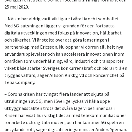
25 maj 2020.
– Näten har aldrig varit viktigare i våra liv och i samhället.
Med 5G-satsningen lägger vi grunden för den fortsatta
digitala utvecklingen med fokus på innovation, hållbarhet
och säkerhet. Vi är stolta över att göra lanseringen i
partnerskap med Ericsson. Nu öppnar vi dörren till helt nya
användarupplevelser och kan accelerera innovationen inom
områden som underhållning, vård, industri och transporter
vilket både stärker Sveriges konkurrenskraft och bidrar till en
tryggad välfärd, säger Allison Kirkby, Vd och koncernchef på
Telia Company.
– Coronakrisen har tvingat flera länder att skjuta på
utrullningen av 5G, men i Sverige lyckas vi hålla uppe
utbyggnadstakten trots det svåra läge vi befinner oss i.
Krisen har visat hur viktigt det är med telekommunikationer
för arbete och digitala möten, och här kommer 5G spela en
betydande roll, säger digitaliseringsminister Anders Ygeman.