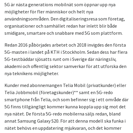
5G är nästa generations mobilnät som öppnar upp nya
möjligheter för fler människor och helt nya
användningsområden. Den digitaliseringsresa som företag,
organisationer och samhället redan har inlett blir både
smidigare, smartare och snabbare med 5G som plattform.
Redan 2016 påbörjades arbetet och 2018 invigdes den första
5G-masten i landet på KTH i Stockholm. Sedan dess har flera
5G-testbäddar sjösatts runt om i Sverige där näringsliv,
akademi och offentlig sektor samverkar för att utforska den
nya teknikens möjligheter.
Kunder med abonnemangen Telia Mobil (privatkunder) eller
Telia Jobbmobil (företagskunder)** samt en 5G-redo
smartphone från Telia, och som befinner sig i ett område där
5G finns tillgängligt kommer kunna koppla upp sig mot det
nya nätet. De första 5G-redo mobilerna säljs redan, bland
annat Samsung Galaxy S20. För att denna modell ska funka i
nätet behövs en uppdatering mjukvaran, och det kommer