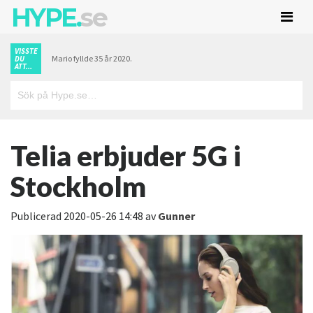
HYPE.
se
VISSTE
Mario fyllde 35 år 2020.
DU
ATT...
Telia erbjuder 5G i
Stockholm
Publicerad
2020-05-26 14:48
av
Gunner