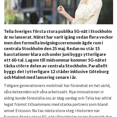
Telia Sveriges första stora publika 5G-nät i Stockholm
är nu lanserat. Nätet har varit igång sedan flera veckor
men den formella invigningsceremonin ägde rum i
centrala Stockholm den 25 maj. Redan nu står 15
basstationer klara och under juni byggs ytterligare
ett 60-tal. Lagom till midsommar kommer 5G-nätet
täcka större delen av centrala Stockholm. Parallellt
byggs det i ytterligare 12 städer inklusive Göteborg
och Malmö med lansering senare i år.
Tidigare generationers mobilnät har förändrat en hel värld,
våra beteenden och våra arbetssätt. Nya innovationer vi
aldrig kunde föreställa oss är idag vardag och Telia har alltid
legat främst tillsammans med starka partners som bland
annat Ericsson. Nu tas nästa stora steg i historien när
Sveriges första stora 5G-nät i Stockholm invigs formellt den