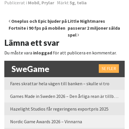
Publicerat i
Mobil
,
Prylar
Märkt
5g
,
telia
Inläggsnavigering
Oneplus och Epic bjuder på
Little Nightmares
Fortnite i 90 fps på mobilen
passerar 2 miljoner sålda
spel
Lämna ett svar
Du måste vara
inloggad
för att publicera en kommentar.
SweGame
SE FLER
Fares skrattar hela vägen till banken – skulle vi tro
Games Made in Sweden 2026 – Den årliga rean är tillbaka
Hazelight Studios får regeringens exportpris 2025
Nordic Game Awards 2026 – Vinnarna