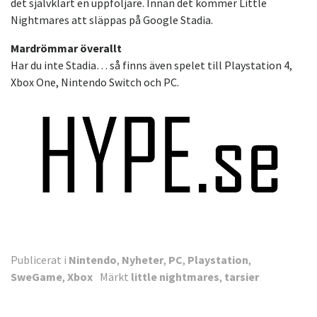
det självklart en uppföljare. Innan det kommer Little
Nightmares att släppas på Google Stadia.
Mardrömmar överallt
Har du inte Stadia… så finns även spelet till Playstation 4,
Xbox One, Nintendo Switch och PC.
Publicerat i
Nintendo
,
Nyheter
,
PC
,
Playstation
,
SweGame
,
Xbox
Märkt
little nightmares
,
tarsier