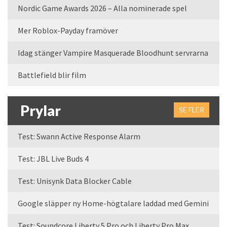
Nordic Game Awards 2026 – Alla nominerade spel
Mer Roblox-Payday framöver
Idag stänger Vampire Masquerade Bloodhunt servrarna
Battlefield blir film
Prylar
SE FLER
Test: Swann Active Response Alarm
Test: JBL Live Buds 4
Test: Unisynk Data Blocker Cable
Google släpper ny Home-högtalare laddad med Gemini
Test: Soundcore Liberty 5 Pro och Liberty Pro Max