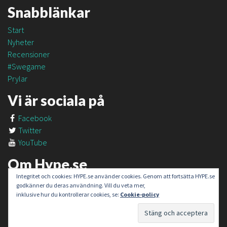
Snabblänkar
Start
Nyheter
Recensioner
#Swegame
Prylar
Vi är sociala på
Facebook
Twitter
YouTube
Om Hype.se
Integritet och cookies: HYPE.se använder cookies. Genom att fortsätta HYPE.se
Om oss
godkänner du deras användning. Vill du veta mer,
Om #SweGame
inklusive hur du kontrollerar cookies, se:
Cookie-policy
Kontakt