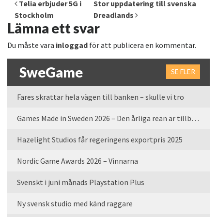
Inläggsnavigering
Telia erbjuder 5G i
Stor uppdatering till svenska
Stockholm
Dreadlands
Lämna ett svar
Du måste vara
inloggad
för att publicera en kommentar.
SweGame
SE FLER
Fares skrattar hela vägen till banken – skulle vi tro
Games Made in Sweden 2026 – Den årliga rean är tillbaka
Hazelight Studios får regeringens exportpris 2025
Nordic Game Awards 2026 – Vinnarna
Svenskt i juni månads Playstation Plus
Ny svensk studio med känd raggare