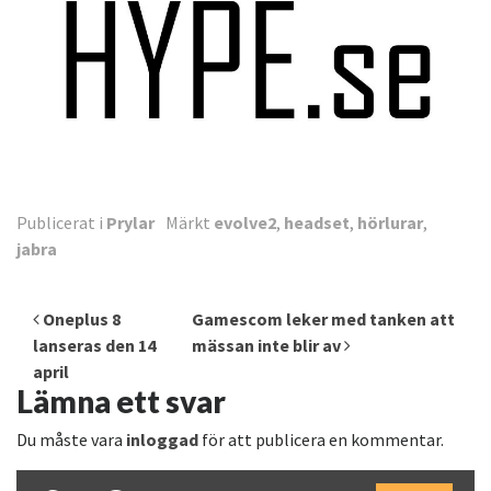
Publicerat i
Prylar
Märkt
evolve2
,
headset
,
hörlurar
,
jabra
Inläggsnavigering
Oneplus 8
Gamescom leker med tanken att
lanseras den 14
mässan inte blir av
april
Lämna ett svar
Du måste vara
inloggad
för att publicera en kommentar.