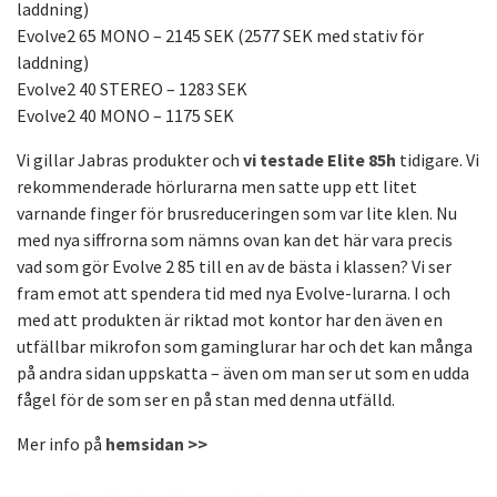
laddning)
Evolve2 65 MONO – 2145 SEK (2577 SEK med stativ för
laddning)
Evolve2 40 STEREO – 1283 SEK
Evolve2 40 MONO – 1175 SEK
Vi gillar Jabras produkter och
vi testade Elite 85h
tidigare. Vi
rekommenderade hörlurarna men satte upp ett litet
varnande finger för brusreduceringen som var lite klen. Nu
med nya siffrorna som nämns ovan kan det här vara precis
vad som gör Evolve 2 85 till en av de bästa i klassen? Vi ser
fram emot att spendera tid med nya Evolve-lurarna. I och
med att produkten är riktad mot kontor har den även en
utfällbar mikrofon som gaminglurar har och det kan många
på andra sidan uppskatta – även om man ser ut som en udda
fågel för de som ser en på stan med denna utfälld.
Mer info på
hemsidan >>