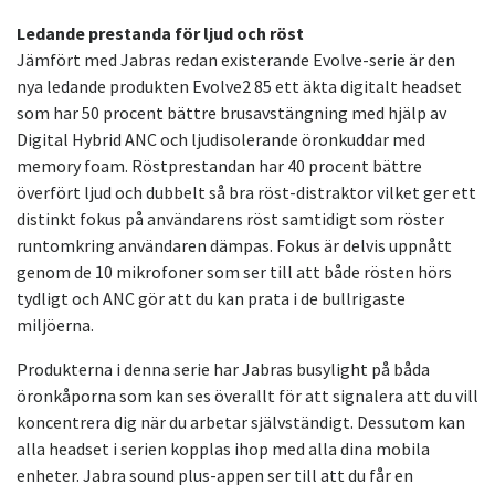
Ledande prestanda för ljud och röst
Jämfört med Jabras redan existerande Evolve-serie är den
nya ledande produkten Evolve2 85 ett äkta digitalt headset
som har 50 procent bättre brusavstängning med hjälp av
Digital Hybrid ANC och ljudisolerande öronkuddar med
memory foam. Röstprestandan har 40 procent bättre
överfört ljud och dubbelt så bra röst-distraktor vilket ger ett
distinkt fokus på användarens röst samtidigt som röster
runtomkring användaren dämpas. Fokus är delvis uppnått
genom de 10 mikrofoner som ser till att både rösten hörs
tydligt och ANC gör att du kan prata i de bullrigaste
miljöerna.
Produkterna i denna serie har Jabras busylight på båda
öronkåporna som kan ses överallt för att signalera att du vill
koncentrera dig när du arbetar självständigt. Dessutom kan
alla headset i serien kopplas ihop med alla dina mobila
enheter. Jabra sound plus-appen ser till att du får en