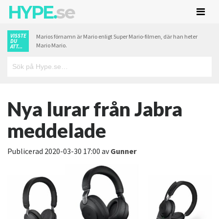
HYPE.
se
VISSTE
Marios förnamn är Mario enligt Super Mario-filmen, där han heter
DU
Mario Mario.
ATT...
Nya lurar från Jabra
meddelade
Publicerad
2020-03-30 17:00
av
Gunner