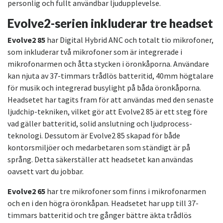
personlig och fullt användbar ljudupplevelse.
Evolve2-serien inkluderar tre headset
Evolve2 85
har Digital Hybrid ANC och totalt tio mikrofoner,
som inkluderar två mikrofoner som är integrerade i
mikrofonarmen och åtta stycken i öronkåporna. Användare
kan njuta av 37-timmars trådlös batteritid, 40mm högtalare
för musik och integrerad busylight på båda öronkåporna.
Headsetet har tagits fram för att användas med den senaste
ljudchip-tekniken, vilket gör att Evolve2 85 är ett steg före
vad gäller batteritid, solid anslutning och ljudprocess-
teknologi. Dessutom är Evolve2 85 skapad för både
kontorsmiljöer och medarbetaren som ständigt är på
språng. Detta säkerställer att headsetet kan användas
oavsett vart du jobbar.
Evolve2 65
har tre mikrofoner som finns i mikrofonarmen
och en i den högra öronkåpan. Headsetet har upp till 37-
timmars batteritid och tre gånger bättre äkta trådlös