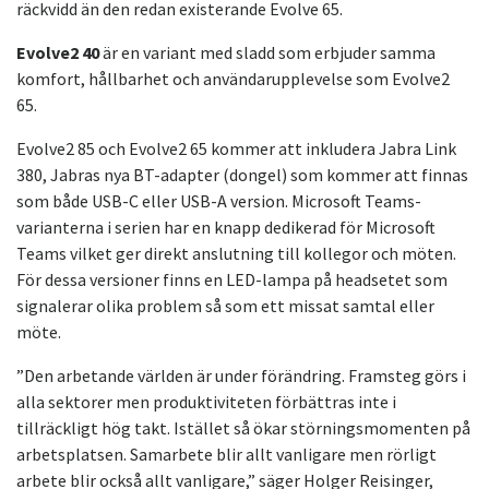
räckvidd än den redan existerande Evolve 65.
Evolve2 40
är en variant med sladd som erbjuder samma
komfort, hållbarhet och användarupplevelse som Evolve2
65.
Evolve2 85 och Evolve2 65 kommer att inkludera Jabra Link
380, Jabras nya BT-adapter (dongel) som kommer att finnas
som både USB-C eller USB-A version. Microsoft Teams-
varianterna i serien har en knapp dedikerad för Microsoft
Teams vilket ger direkt anslutning till kollegor och möten.
För dessa versioner finns en LED-lampa på headsetet som
signalerar olika problem så som ett missat samtal eller
möte.
”Den arbetande världen är under förändring. Framsteg görs i
alla sektorer men produktiviteten förbättras inte i
tillräckligt hög takt. Istället så ökar störningsmomenten på
arbetsplatsen. Samarbete blir allt vanligare men rörligt
arbete blir också allt vanligare,” säger Holger Reisinger,