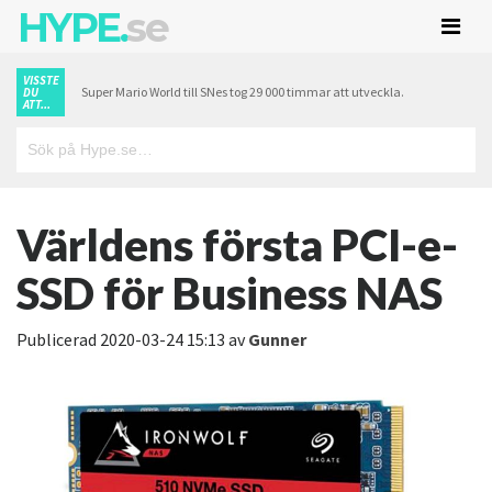
HYPE.
se
VISSTE
Super Mario World till SNes tog 29 000 timmar att utveckla.
DU
ATT...
Världens första PCI-e-
SSD för Business NAS
Publicerad
2020-03-24 15:13
av
Gunner