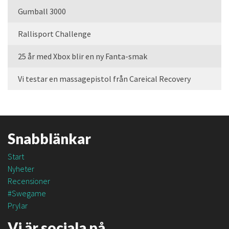
Gumball 3000
Rallisport Challenge
25 år med Xbox blir en ny Fanta-smak
Vi testar en massagepistol från Careical Recovery
Snabblänkar
Start
Nyheter
Recensioner
#Swegame
Prylar
Vi är sociala på