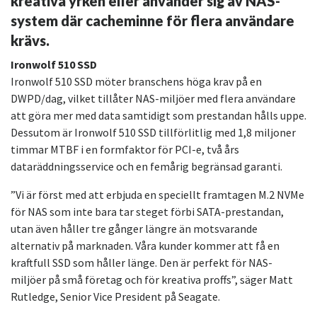
kreativa yrken eller använder sig av NAS-
system där cacheminne för flera användare
krävs.
Ironwolf 510 SSD
Ironwolf 510 SSD möter branschens höga krav på en
DWPD/dag, vilket tillåter NAS-miljöer med flera användare
att göra mer med data samtidigt som prestandan hålls uppe.
Dessutom är Ironwolf 510 SSD tillförlitlig med 1,8 miljoner
timmar MTBF i en formfaktor för PCI-e, två års
dataräddningsservice och en femårig begränsad garanti.
”Vi är först med att erbjuda en speciellt framtagen M.2 NVMe
för NAS som inte bara tar steget förbi SATA-prestandan,
utan även håller tre gånger längre än motsvarande
alternativ på marknaden. Våra kunder kommer att få en
kraftfull SSD som håller länge. Den är perfekt för NAS-
miljöer på små företag och för kreativa proffs”, säger Matt
Rutledge, Senior Vice President på Seagate.