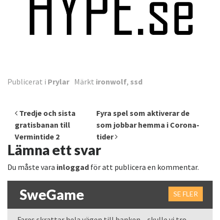
Publicerat i
Prylar
Märkt
ironwolf
,
ssd
Inläggsnavigering
Tredje och sista
Fyra spel som aktiverar de
gratisbanan till
som jobbar hemma i Corona-
Vermintide 2
tider
Lämna ett svar
Du måste vara
inloggad
för att publicera en kommentar.
SweGame
SE FLER
Fares skrattar hela vägen till banken – skulle vi tro