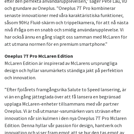
efter den perfekta användarupplevelsen,” säger Pete Lau, VD
och grundare av Oneplus. ”Oneplus 7T Pro kombinerar
senaste innovationer med våra karaktäristiska funktioner,
såsom 90Hz Fluid-skärm och trippelkamera, för att nå nästa
nivå ifråga om en snabb och smidig användarupplevelse. Vi
har också ännu en gång slagit oss samman med McLaren för
att utmana normen för en premium smartphone.”
Oneplus 7T Pro McLaren Edition
McLaren Edition är inspirerad av McLarens ursprungliga
design och hyllar varumärkets ständiga jakt på perfektion
och innovation.
”Efter fjolårets framgångsrika Salute to Speed lansering, är
vi än en gång jätteglada över att få lansera en begränsad
upplaga McLaren-enheter tillsammans med vår partner
Oneplus. Vi är två utmanar-varumärken vars strävan efter
innovation når sin kulmen i den nya Oneplus 7T Pro Mclaren
Edition. Denna hyllar vår passion för design, hantverk och
innovation och vi ser fram emot att se hur den tas emot av