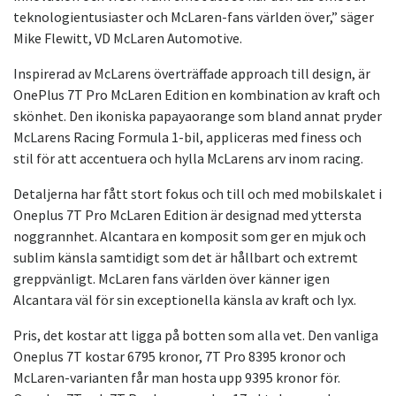
teknologientusiaster och McLaren-fans världen över,” säger
Mike Flewitt, VD McLaren Automotive.
Inspirerad av McLarens överträffade approach till design, är
OnePlus 7T Pro McLaren Edition en kombination av kraft och
skönhet. Den ikoniska papayaorange som bland annat pryder
McLarens Racing Formula 1-bil, appliceras med finess och
stil för att accentuera och hylla McLarens arv inom racing.
Detaljerna har fått stort fokus och till och med mobilskalet i
Oneplus 7T Pro McLaren Edition är designad med yttersta
noggrannhet. Alcantara en komposit som ger en mjuk och
sublim känsla samtidigt som det är hållbart och extremt
greppvänligt. McLaren fans världen över känner igen
Alcantara väl för sin exceptionella känsla av kraft och lyx.
Pris, det kostar att ligga på botten som alla vet. Den vanliga
Oneplus 7T kostar 6795 kronor, 7T Pro 8395 kronor och
McLaren-varianten får man hosta upp 9395 kronor för.