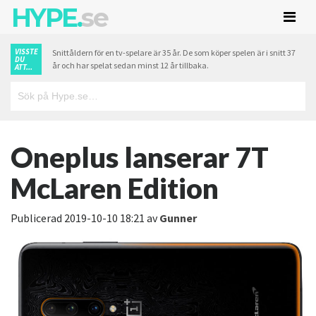
HYPE.
se
VISSTE
Snittåldern för en tv-spelare är 35 år. De som köper spelen är i snitt 37
DU
år och har spelat sedan minst 12 år tillbaka.
ATT...
Oneplus lanserar 7T
McLaren Edition
Publicerad
2019-10-10 18:21
av
Gunner