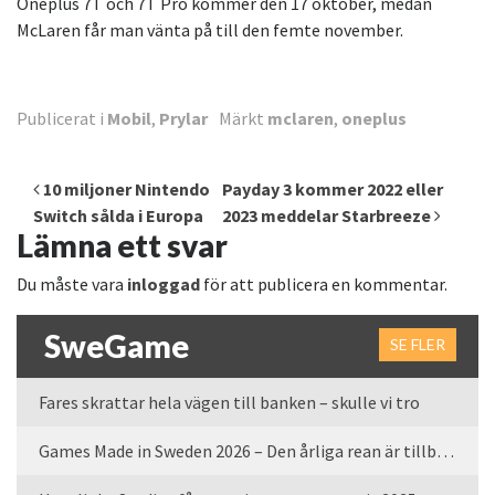
Oneplus 7T och 7T Pro kommer den 17 oktober, medan
McLaren får man vänta på till den femte november.
Publicerat i
Mobil
,
Prylar
Märkt
mclaren
,
oneplus
Inläggsnavigering
10 miljoner Nintendo
Payday 3 kommer 2022 eller
Switch sålda i Europa
2023 meddelar Starbreeze
Lämna ett svar
Du måste vara
inloggad
för att publicera en kommentar.
SweGame
SE FLER
Fares skrattar hela vägen till banken – skulle vi tro
Games Made in Sweden 2026 – Den årliga rean är tillbaka