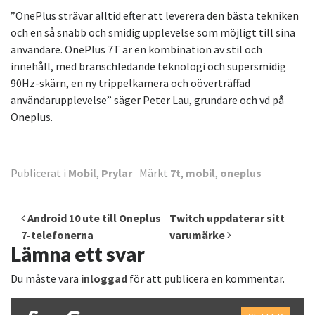
”OnePlus strävar alltid efter att leverera den bästa tekniken
och en så snabb och smidig upplevelse som möjligt till sina
användare. OnePlus 7T är en kombination av stil och
innehåll, med branschledande teknologi och supersmidig
90Hz-skärn, en ny trippelkamera och oöverträffad
användarupplevelse” säger Peter Lau, grundare och vd på
Oneplus.
Publicerat i
Mobil
,
Prylar
Märkt
7t
,
mobil
,
oneplus
Inläggsnavigering
Android 10 ute till Oneplus
Twitch uppdaterar sitt
7-telefonerna
varumärke
Lämna ett svar
Du måste vara
inloggad
för att publicera en kommentar.