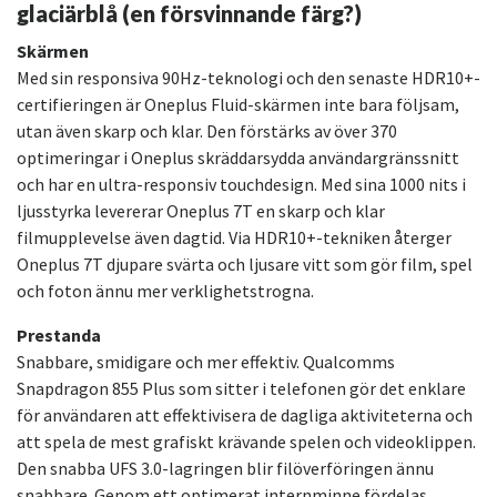
glaciärblå (en försvinnande färg?)
Skärmen
Med sin responsiva 90Hz-teknologi och den senaste HDR10+-
certifieringen är Oneplus Fluid-skärmen inte bara följsam,
utan även skarp och klar. Den förstärks av över 370
optimeringar i Oneplus skräddarsydda användargränssnitt
och har en ultra-responsiv touchdesign. Med sina 1000 nits i
ljusstyrka levererar Oneplus 7T en skarp och klar
filmupplevelse även dagtid. Via HDR10+-tekniken återger
Oneplus 7T djupare svärta och ljusare vitt som gör film, spel
och foton ännu mer verklighetstrogna.
Prestanda
Snabbare, smidigare och mer effektiv. Qualcomms
Snapdragon 855 Plus som sitter i telefonen gör det enklare
för användaren att effektivisera de dagliga aktiviteterna och
att spela de mest grafiskt krävande spelen och videoklippen.
Den snabba UFS 3.0-lagringen blir filöverföringen ännu
snabbare. Genom ett optimerat internminne fördelas