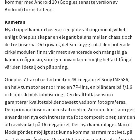
kommer med Android 10 (Googles senaste version av
Android) förinstallerat.
Kameran
Nya trippelkamera huserar i en polerad ringmodul, vilket
enligt Oneplus skapar en elegant balans mellan chassit och
de tre linserna. Och jovars, det ser snyggt ut. I den polerade
cirkelmodulen finns vår mest avancerade och mångsidiga
kamera någonsin, som ger användaren möjlighet att fånga
världen i detalj och på språng.
Oneplus 7T är utrustad med en 48-megapixel Sony IMX586,
en halv tum stor sensor med en 7P-lins, en bländare på f/1.6
och optisk bildstabilisering. Den kraftfulla sensorn
garanterar kvalitetsbilder oavsett vad som fotograferas.
Den primära linsen är utrustad med en 2x zoom lens som ger
användaren nya och intressanta fotokompositioner, samt en
ultravidvinkel på 16 megapixel. Det nya kameraläget Macro
Mode gör det möjligt att kunna komma närmre motivet, på
ett fokusavstånd om 2,5 cm. Det gör det möjligt att fånga de