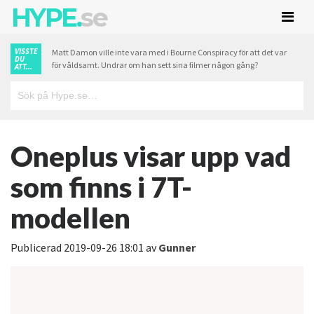
HYPE.
se
VISSTE
Matt Damon ville inte vara med i Bourne Conspiracy för att det var
DU
för våldsamt. Undrar om han sett sina filmer någon gång?
ATT...
Oneplus visar upp vad
som finns i 7T-
modellen
Publicerad
2019-09-26 18:01
av
Gunner