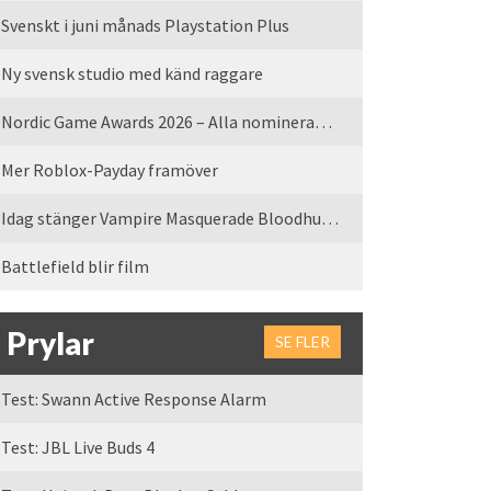
Svenskt i juni månads Playstation Plus
Ny svensk studio med känd raggare
Nordic Game Awards 2026 – Alla nominerade spel
Mer Roblox-Payday framöver
Idag stänger Vampire Masquerade Bloodhunt servrarna
Battlefield blir film
Prylar
SE FLER
Test: Swann Active Response Alarm
Test: JBL Live Buds 4